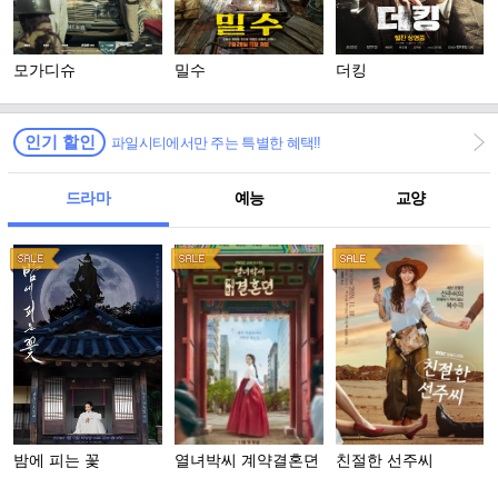
모가디슈
밀수
더킹
인기 할인
파일시티에서만 주는 특별한 혜택!!
드라마
예능
교양
밤에 피는 꽃
열녀박씨 계약결혼뎐
친절한 선주씨