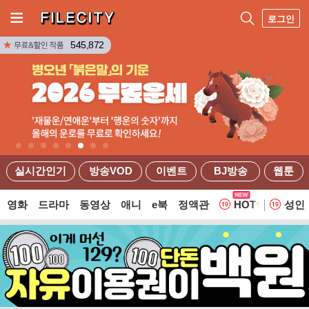
로그인
545,872
실시간인기
방송VOD
이벤트
BJ방송
웹툰
영화
드라마
동영상
애니
e북
정액관
HOT
성인
웹툰