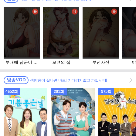
부대에 남군이 나
모녀의 집
부전자전
야
혼자
방송VOD
생방송이 끝나면 바로! 기다리지말고 파일시티!
4652회
201회
975회