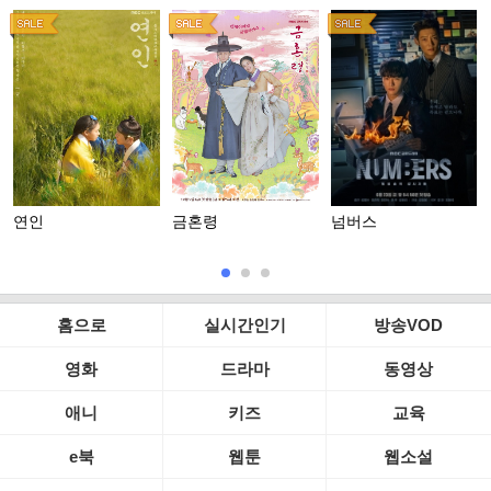
연인
금혼령
넘버스
홈으로
실시간인기
방송VOD
영화
드라마
동영상
애니
키즈
교육
e북
웹툰
웹소설