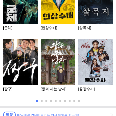
[군체]
[현상수배]
[살목지]
[짱구]
[왕과 사는 남자]
[끝장수사]
웹툰
매일매일 업데이트되는 최신 만화를 한곳에!