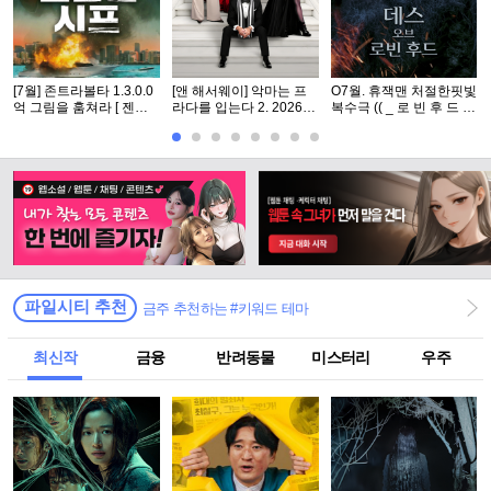
[7월] 존트라볼타 1.3.0.0
[앤 해서웨이] 악마는 프
O7월. 휴잭맨 처절한핏빛
억 그림을 훔쳐라 [ 젠틀
라다를 입는다 2. 2026 (2
복수극 (( _ 로 빈 후 드 _
맨 시프 ]완벽자막
0년 만의 속편)
)) 1080P 완벽자막
파일시티 추천
금주 추천하는 #키워드 테마
최신작
금융
반려동물
미스터리
우주