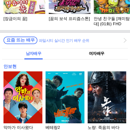
[장금이의 꿈]
[꿈의 보석 프리즘스톤]
안녕 친구들 [깨미
대] (01화) FHD
요즘 뜨는 배우
파일시티 실시간 인기 배우 순위
남자배우
여자배우
안보현
악마가 이사왔다
베테랑2
노량: 죽음의 바다