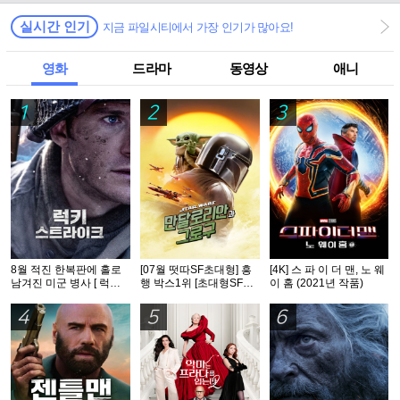
실시간 인기
지금 파일시티에서 가장 인기가 많아요!
영화
드라마
동영상
애니
1
2
3
8월 적진 한복판에 홀로
[07월 떳따SF초대형] 흥
[4K] 스 파 이 더 맨, 노 웨
남겨진 미군 병사 [ 럭키
행 박스1위 [초대형SF대
이 홈 (2021년 작품)
스트라Ol크 ] 1080p 5.1
작영화] [스워즈] 1080공
완벽자막
식자막
4
5
6