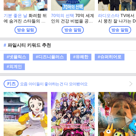
기분 좋은 날
화려함 뒤
70억의 선택
70억 세계
라디오스타
TV에서
에 숨겨진 스타들의 진
인의 건강 비법을 공유
시 뭉친 잘 나가는 D
솔한 이야기와 이색 명
하는 시간 세계인이 보
들. 라디오에는 '보
방송 알림
방송 알림
방송 알림
소에서 펼쳐지는 스타
내는 건강 시그널!
라디오'가, TV에는 '
들의 특별한 체험. 그리
리는 TV' <라디오스
고 유쾌한 강의, 기분
가 있다.
#
파일시티 키워드 추천
좋은 정보! 웃음과 눈물
이 함께하는 명강의와
#넷플릭스
#디즈니플러스
#유쾌한
#슈퍼히어로
생활에 유익한 다양한
정보가 함께 하는 프로
#외계인
그램
키즈
요즘 아이들이 좋아하는건 다 모아봤어요