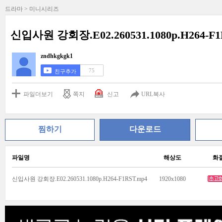
드라마 > 미니시리즈
신입사원 강회장.E02.260531.1080p.H264-F
zndhkgkgk1
75
친구추가
파일더보기
쪽지
신고
URL복사
찜하기
다운로드
파일명
해상도
화
신입사원 강회장.E02.260531.1080p.H264-F1RST.mp4
1920x1080