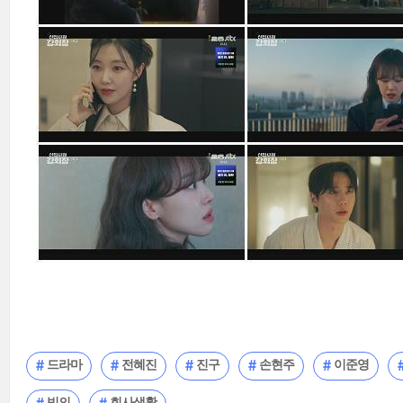
드라마
전혜진
진구
손현주
이준영
빙의
회사생활