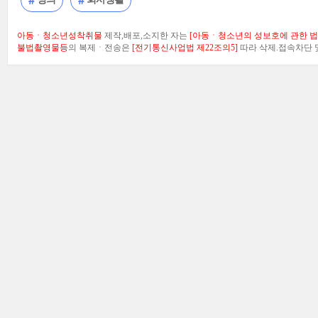
아동ㆍ청소년성착취물
제작,배포,소지한 자는
[아동ㆍ청소년의 성보호에 관한 법률
불법촬영물등
의 복제ㆍ전송은
[전기통신사업법 제22조의5]
따라 삭제.접속차단 및