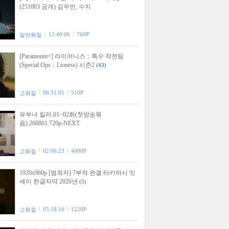
(251003 공개) 김우빈, 수지
12:49:06
760P
일반화질
[Paramount+] 라이어니스：특수 작전팀
(Special Ops：Lioness) 시즌2
(43)
06:31:05
510P
고화질
유부녀 킬러.01~02화(첫방송묶
음).260801.720p-NEXT
02:06:23
4000P
고화질
1920x960p [범죄자] 7부작 완결 타카하시 잇
세이 한글자막 2026년
(5)
05:18:16
1220P
고화질