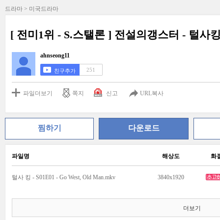
드라마 > 미국드라마
[ 전미1위 - S.스탤론 ] 전설의갱스터 - 털사킹
ahnseong11
251
친구추가
파일더보기
쪽지
신고
URL복사
찜하기
다운로드
파일명
해상도
화
털사 킹 - S01E01 - Go West, Old Man.mkv
3840x1920
더보기