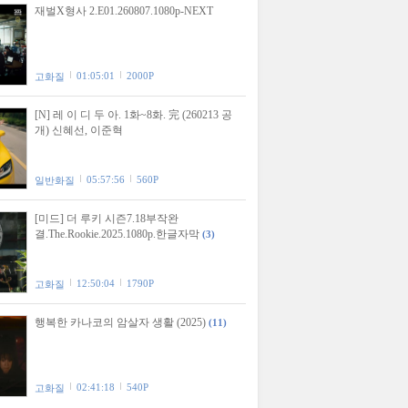
재벌X형사 2.E01.260807.1080p-NEXT
01:05:01
2000P
고화질
[N] 레 이 디 두 아. 1화~8화. 完 (260213 공
개) 신혜선, 이준혁
05:57:56
560P
일반화질
[미드] 더 루키 시즌7.18부작완
결.The.Rookie.2025.1080p.한글자막
(3)
12:50:04
1790P
고화질
행복한 카나코의 암살자 생활 (2025)
(11)
02:41:18
540P
고화질