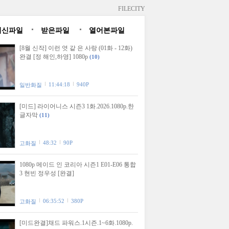
FILECITY
최신파일
받은파일
열어본파일
[8월 신작] 이런 엿 같 은 사랑 (01화 - 12화)
완결 [정 해인,하영] 1080p
(10)
11:44:18
940P
일반화질
[미드] 라이어니스 시즌3 1화.2026.1080p.한
글자막
(11)
48:32
90P
고화질
1080p 메이드 인 코리아 시즌1 E01-E06 통합
3 현빈 정우성 [완결]
06:35:52
380P
고화질
[미드완결]채드 파워스.1시즌.1~6화.1080p.