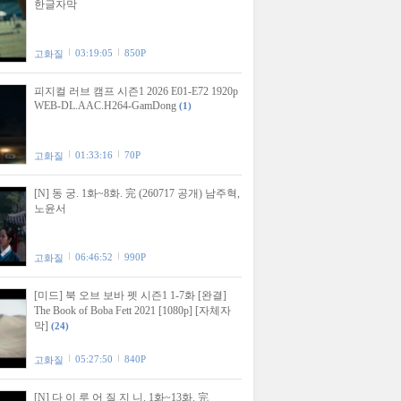
한글자막
03:19:05
850P
고화질
피지컬 러브 캠프 시즌1 2026 E01-E72 1920p
WEB-DL.AAC.H264-GamDong
(1)
01:33:16
70P
고화질
[N] 동 궁. 1화~8화. 完 (260717 공개) 남주혁,
노윤서
06:46:52
990P
고화질
[미드] 북 오브 보바 펫 시즌1 1-7화 [완결]
The Book of Boba Fett 2021 [1080p] [자체자
막]
(24)
05:27:50
840P
고화질
[N] 다 이 루 어 질 지 니. 1화~13화. 完