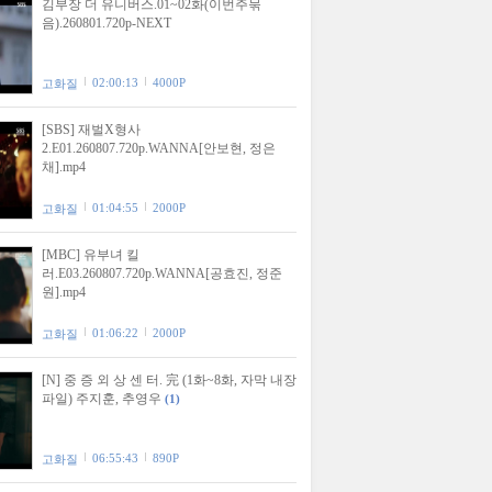
김부장 더 유니버스.01~02화(이번주묶
음).260801.720p-NEXT
02:00:13
4000P
고화질
[SBS] 재벌X형사
2.E01.260807.720p.WANNA[안보현, 정은
채].mp4
01:04:55
2000P
고화질
[MBC] 유부녀 킬
러.E03.260807.720p.WANNA[공효진, 정준
원].mp4
01:06:22
2000P
고화질
[N] 중 증 외 상 센 터. 完 (1화~8화, 자막 내장
파일) 주지훈, 추영우
(1)
06:55:43
890P
고화질