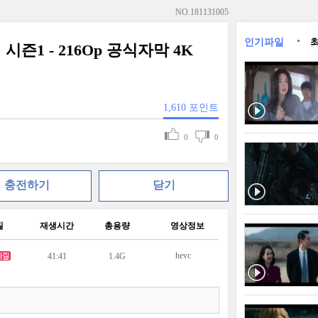
NO.
181131005
인기파일
 시즌1 - 216Op 공식자막 4K
1,610
포인트
0
0
충전하기
닫기
질
재생시간
총용량
영상정보
hevc
41:41
1.4G