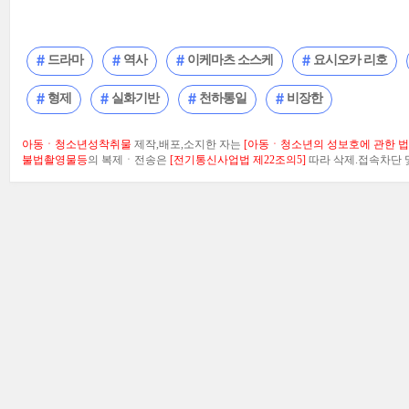
드라마
역사
이케마츠 소스케
요시오카 리호
형제
실화기반
천하통일
비장한
아동ㆍ청소년성착취물
제작,배포,소지한 자는
[아동ㆍ청소년의 성보호에 관한 법률
불법촬영물등
의 복제ㆍ전송은
[전기통신사업법 제22조의5]
따라 삭제.접속차단 및