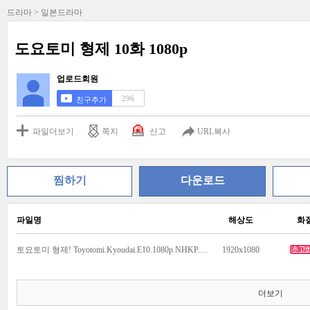
드라마 > 일본드라마
도요토미 형제 10화 1080p
업로드회원
296
친구추가
파일더보기
쪽지
신고
URL복사
찜하기
다운로드
파일명
해상도
화
토요토미 형제! Toyotomi.Kyoudai.E10.1080p.NHKP.WEB-DL.mkv
1920x1080
더보기