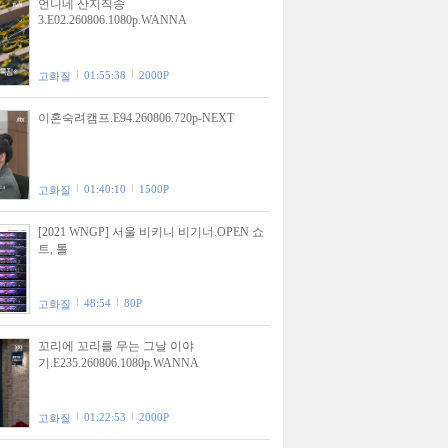
언니네 산지직송
3.E02.260806.1080p.WANNA
01:55:38
2000P
고화질
이혼숙려캠프.E94.260806.720p-NEXT
01:40:10
1500P
고화질
[2021 WNGP] 서울 비키니 비기너.OPEN 쇼
트, 톨
48:54
80P
고화질
꼬리에 꼬리를 무는 그날 이야
기.E235.260806.1080p.WANNA
01:22:53
2000P
고화질