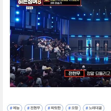
예능
전현무
짜릿한
모창
노래대결