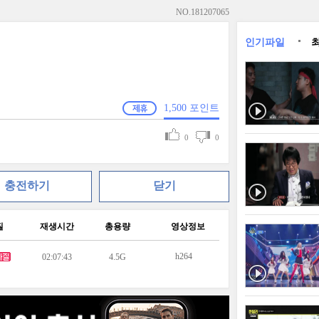
NO.
181207065
인기파일
1,500
포인트
0
0
충전하기
닫기
질
재생시간
총용량
영상정보
h264
02:07:43
4.5G