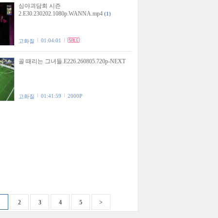
심야괴담회 시즌
2.E30.230202.1080p.WANNA.mp4
(1)
01:04:01
고화질
골 때리는 그녀들.E226.260805.720p-NEXT
01:41:59
2000P
고화질
1
2
3
4
5
>