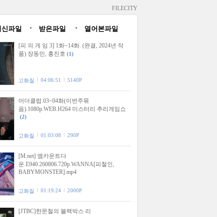
FILECITY
최신파일
받은파일
열어본파일
[피 의 게 임 3] 1화~14화. (완결, 2024년 작
품) 장동민, 홍진호
(1)
04:06:51
5140P
고화질
머더클럽.03~04화(이번주묶
음).1080p.WEB.H264 미스터리 추리게임쇼
(2)
01:03:08
290P
고화질
[M.net] 엠카운트다
운.E940.260806.720p.WANNA[피철인,
BABYMONSTER].mp4
01:19:24
2000P
고화질
[JTBC]한문철의 블랙박스 리