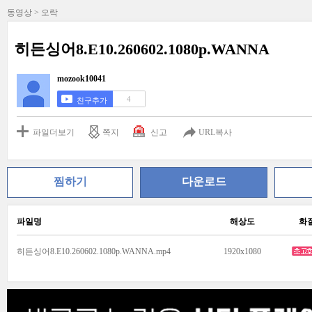
동영상 > 오락
히든싱어8.E10.260602.1080p.WANNA
mozook10041
4
친구추가
파일더보기
쪽지
신고
URL복사
찜하기
다운로드
파일명
해상도
화
히든싱어8.E10.260602.1080p.WANNA.mp4
1920x1080