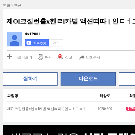
영화 > 액션
제Ol크질런홀x헨ㄹl카빌 액션떠따 [ 인ㄷㅓ그ㄹㅔ
tke179011
216
친구추가
파일더보기
쪽지
신고
URL복사
찜하기
다운로드
파일명
해상도
화
제Ol크질런홀x헨ㄹl카빌 액션떠따 [ 인ㄷㅓ그ㄹㅔOl ] 1080P 5.1 완벽자막.mp4
1920x800