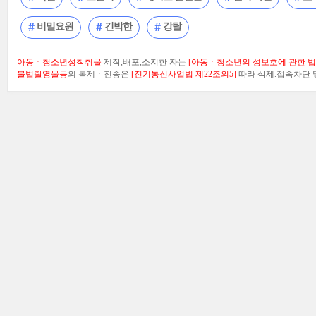
비밀요원
긴박한
강탈
아동ㆍ청소년성착취물
제작,배포,소지한 자는
[아동ㆍ청소년의 성보호에 관한 법률
불법촬영물등
의 복제ㆍ전송은
[전기통신사업법 제22조의5]
따라 삭제.접속차단 및