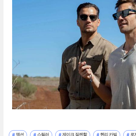
액션
스릴러
제이크 질렌할
헨리 카빌
로