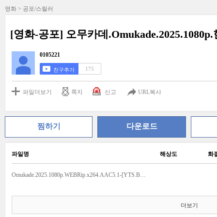
영화 > 공포/스릴러
[영화-공포] 오무카데.Omukade.2025.1080
0105221
175
친구추가
파일더보기
쪽지
신고
URL복사
찜하기
다운로드
파일명
해상도
화
Omukade.2025.1080p.WEBRip.x264.AAC5.1-[YTS.BZ] ENG.srt
더보기