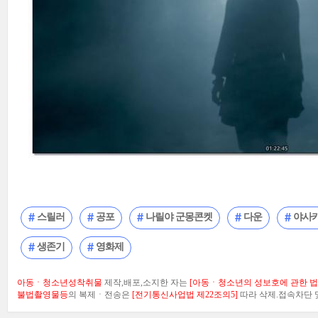
스릴러
공포
나릴야 군몽콘켓
다운
야사
생존기
영화제
아동ㆍ청소년성착취물
제작,배포,소지한 자는
[아동ㆍ청소년의 성보호에 관한 법률
불법촬영물등
의 복제ㆍ전송은
[전기통신사업법 제22조의5]
따라 삭제.접속차단 및