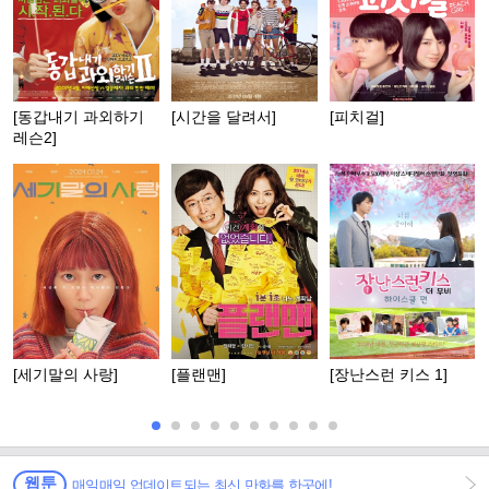
[동갑내기 과외하기
[시간을 달려서]
[피치걸]
레슨2]
[세기말의 사랑]
[플랜맨]
[장난스런 키스 1]
웹툰
매일매일 업데이트되는 최신 만화를 한곳에!