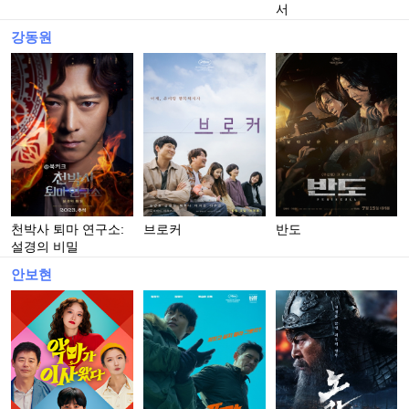
서
강동원
천박사 퇴마 연구소:
브로커
반도
설경의 비밀
안보현