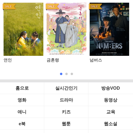
연인
금혼령
넘버스
홈으로
실시간인기
방송VOD
영화
드라마
동영상
애니
키즈
교육
e북
웹툰
웹소설