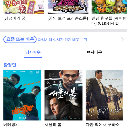
[장금이의 꿈]
[꿈의 보석 프리즘스톤]
안녕 친구들 [깨미
대] (01화) FHD
요즘 뜨는 배우
파일시티 실시간 인기 배우 순위
남자배우
여자배우
황정민
베테랑2
서울의 봄
다만 악에서 구하소