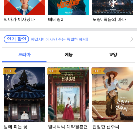
악마가 이사왔다
베테랑2
노량: 죽음의 바다
인기 할인
파일시티에서만 주는 특별한 혜택!!
드라마
예능
교양
밤에 피는 꽃
열녀박씨 계약결혼뎐
친절한 선주씨