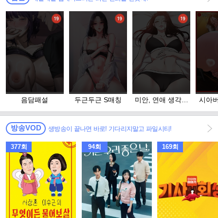
음담패설
두근두근 S매칭
미안, 연애 생각은
시아버
없어
방송VOD
생방송이 끝나면 바로! 기다리지말고 파일시티!
377회
94회
169회