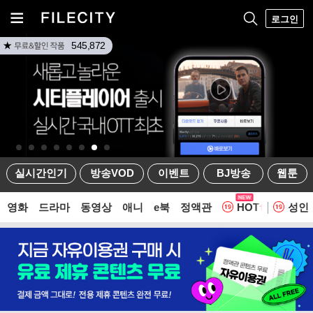
로그인
545,872
실시간인기
방송VOD
이벤트
BJ방송
웹툰
영화
드라마
동영상
애니
e북
정액관
HOT
성인
웹툰