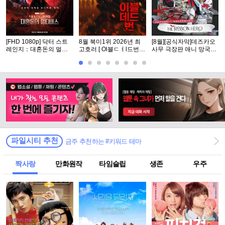
[FHD 1080p] 닥터 스트
8월 북미1위 2026년 최
[8월][공식자막]데즈카오
레인지：대혼돈의 멀티
고호러 [ Ol블ㄷㅓl드번 ]
사무 극장판 애니 망국의
버스
1080p 5.1 완벽자막
공주[ 리본ㅎl어로 ]
파일시티 추천
금주 추천하는 #키워드 테마
짝사랑
만화원작
타임슬립
생존
우주