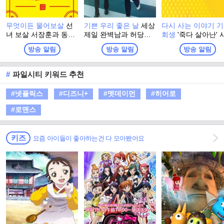
무엇이든 물어보살
선
기쁜 우리 좋은 날
세상
다시 사는 이야기 
녀 보살 서장훈과 동자
제일 완벽남과 허당녀
회생
'죽다 살아난' 
이수근이 꽉 막힌 속을
의 일촉즉발 생사 쟁탈
사고와 사례자의 건
방송 알림
방송 알림
방송 알림
확!! 뚫어줄 신통방통
전! 저마다 '내 인생의
회복 솔루션까지 '
해결책을 주는 프로그
주인공'이 되고픈, 다양
사는 이야기 - 기사
램
한 세대가 만들어가는
생' 프로젝트가 시
#
파일시티 키워드 추천
멜로 가족 드라마
다.
#넷플릭스
#디즈니+
#멧데이먼
#히어로
#로맨스
키즈
요즘 아이들이 좋아하는건 다 모아봤어요