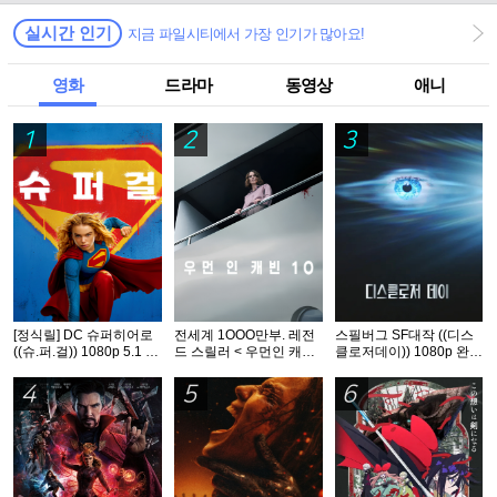
실시간 인기
지금 파일시티에서 가장 인기가 많아요!
영화
드라마
동영상
애니
1
2
3
[정식릴] DC 슈퍼히어로
전세계 1OOO만부. 레전
스필버그 SF대작 ((디스
((슈.퍼.걸)) 1080p 5.1 공
드 스릴러 < 우먼인 캐빈
클로저데이)) 1080p 완벽
식자막
10 >- 1O8Op. 공식자막
자막
4
5
6