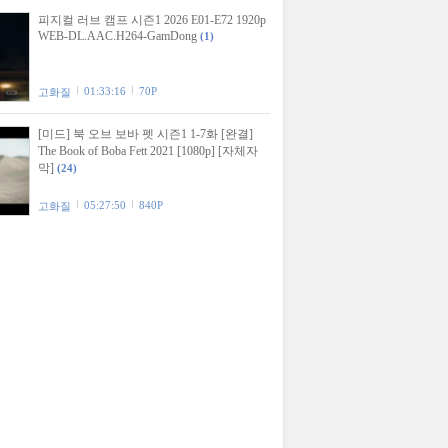
피지컬 러브 캠프 시즌1 2026 E01-E72 1920p
WEB-DL.AAC.H264-GamDong
(1)
01:33:16
70P
고화질
[미드] 북 오브 보바 펫 시즌1 1-7화 [완결]
The Book of Boba Fett 2021 [1080p] [자체자
막]
(24)
05:27:50
840P
고화질