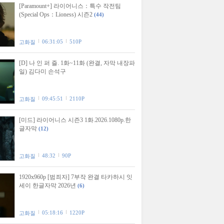
[Paramount+] 라이어니스：특수 작전팀
(Special Ops：Lioness) 시즌2
(44)
06:31:05
510P
고화질
[D] 나 인 퍼 즐. 1화~11화 (완결, 자막 내장파
일) 김다미 손석구
09:45:51
2110P
고화질
[미드] 라이어니스 시즌3 1화.2026.1080p.한
글자막
(12)
48:32
90P
고화질
1920x960p [범죄자] 7부작 완결 타카하시 잇
세이 한글자막 2026년
(6)
05:18:16
1220P
고화질