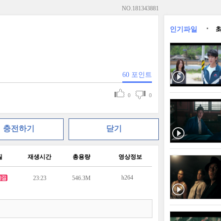
NO.
181343881
인기파일
60
포인트
0
0
충전하기
닫기
질
재생시간
총용량
영상정보
h264
23:23
546.3M