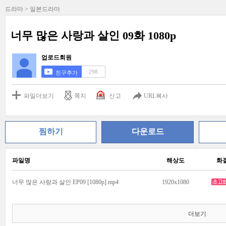
드라마 > 일본드라마
너무 많은 사랑과 살인 09화 1080p
업로드회원
298
친구추가
파일더보기
쪽지
신고
URL복사
찜하기
다운로드
파일명
해상도
화
너무 많은 사랑과 살인 EP09 [1080p].mp4
1920x1080
더보기