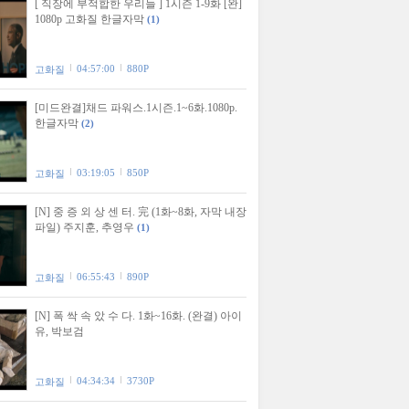
[ 직장에 부적합한 우리들 ] 1시즌 1-9화 [완]
1080p 고화질 한글자막
(1)
04:57:00
880P
고화질
[미드완결]채드 파워스.1시즌.1~6화.1080p.
한글자막
(2)
03:19:05
850P
고화질
[N] 중 증 외 상 센 터. 完 (1화~8화, 자막 내장
파일) 주지훈, 추영우
(1)
06:55:43
890P
고화질
[N] 폭 싹 속 았 수 다. 1화~16화. (완결) 아이
유, 박보검
04:34:34
3730P
고화질