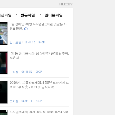
FILECITY
최신파일
받은파일
열어본파일
8월 정해인x하영 1-12완결((이런.엿같은.사
랑)) 1080p
(7)
11:44:18
940P
일반화질
[N] 동 궁. 1화~8화. 完 (260717 공개) 남주혁,
노윤서
06:46:52
990P
고화질
2O26년. ㄴI콜라스케QI지 NEW 스파이더 느
와르 8부작 完 - 1O8Op. 공식자막
06:09:11
840P
고화질
+-저일초과화 2026 06.07회 1080P.H264.AAC