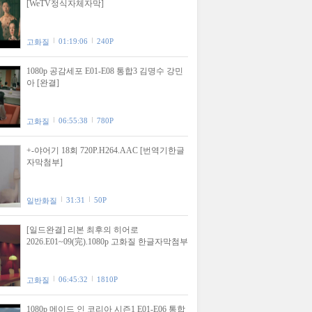
[WeTV정식자체자막]
01:19:06
240P
고화질
1080p 공감세포 E01-E08 통합3 김명수 강민
아 [완결]
06:55:38
780P
고화질
+-야어기 18회 720P.H264.AAC [번역기한글
자막첨부]
31:31
50P
일반화질
[일드완결] 리본 최후의 히어로
2026.E01~09(完).1080p 고화질 한글자막첨부
06:45:32
1810P
고화질
1080p 메이드 인 코리아 시즌1 E01-E06 통합