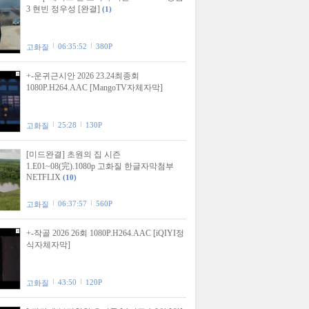
3 현빈 정우성 [완결]
(1)
06:35:52
380P
고화질
+-운귀근시안 2026 23.24최종회
1080P.H264.AAC [MangoTV자체자막]
25:28
130P
고화질
[미드완결] 초원의 집 시즌
1.E01~08(完).1080p 고화질 한글자막첨부
NETFLIX
(10)
06:37:57
560P
고화질
+-작골 2026 26회 1080P.H264.AAC [iQIYI정
식자체자막]
43:50
120P
고화질