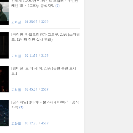
전세계 1OOO만부. 레전드 스릴러 < 우먼인
캐빈 10 >- 1O8Op. 공식자막
(2)
01:35:07
320P
고화질
[극장판] 만달로리안과 그로구. 2026 (스타워
즈, 12번째 장편 실사 영화)
02:11:58
310P
고화질
[캠버전] 오 디 세 이. 2026 (급한 분만 보세
요.)
02:45:24
250P
고화질
[공식파일] ((아바타 불과재)) 1080p 5.1 공식
자막
(3)
03:17:25
450P
고화질