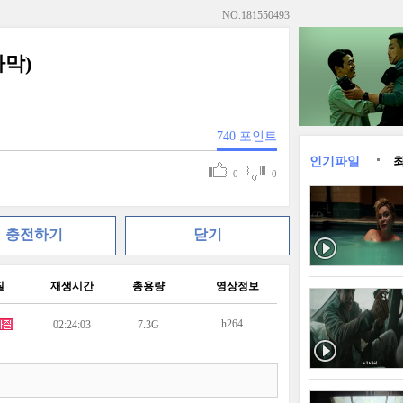
NO.
181550493
자막)
740
포인트
인기파일
0
0
충전하기
닫기
질
재생시간
총용량
영상정보
h264
02:24:03
7.3G