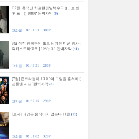
O7월. 휴잭맨 처절한핏빛복수극 (( _ 로 빈
후 드 _ )) 1080P 완벽자막
(8)
02:01:53
300P
고화질
8월 적진 한복판에 홀로 남겨진 미군 병사 [
럭키스트라Ol크 ] 1080p 5.1 완벽자막
(41)
01:43:31
280P
고화질
[7월] 존트라볼타 1.3.0.0억 그림을 훔쳐라 [
젠틀맨 시프 ]완벽자막
(8)
01:37:15
290P
고화질
[보자] 태양은 움직이지 않는다 11월
(11)
01:51:02
320P
고화질