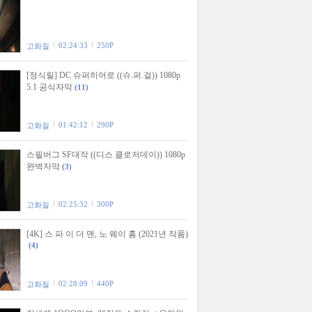
02:24:33
250P
고화질
[정식릴] DC 슈퍼히어로 ((슈.퍼.걸)) 1080p
5.1 공식자막
(11)
01:42:12
290P
고화질
스필버그 SF대작 ((디스 클로저데이)) 1080p
완벽자막
(3)
02:25:32
300P
고화질
[4K] 스 파 이 더 맨, 노 웨이 홈 (2021년 작품)
(4)
02:28:09
440P
고화질