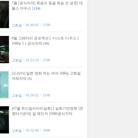
7월 [공식자막] 죽음의 동굴 목숨 건 생존[ 데
블스 마우스 ]
(54)
01:40:02
270P
고화질
8월 그레타리 공포액션 [ ㄹr스트ㅎr우스 ]
1080p 5.1 공식자막
(10)
01:52:10
270P
고화질
[드라마].일본 영화 먹는 여자 1080p 고화질.
자체자막
(5)
01:50:52
210P
고화질
[07월 최신밀리터리실화] [ 실화기반영화 ]전
쟁터가운데[ 킬 체인저 ]1080공식자막
02:32:00
340P
고화질