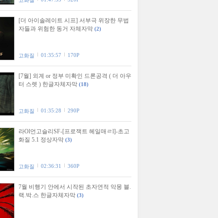
고화질
[더 아이솔레이트 시프] 서부극 위장한 무법
자들과 위험한 동거 자체자막
(2)
01:35:57
170P
고화질
[7월] 외계 or 정부 미확인 드론공격 ( 더 아우
터 스렛 ) 한글자체자막
(18)
01:35:28
290P
고화질
라Ol언고슬리SF-[프로잭트 헤일매ㄹl]-초고
화질 5.1 정상자막
(3)
02:36:31
360P
고화질
7월 비행기 안에서 시작된 초자연적 악몽 블.
랙.박.스 한글자체자막
(3)