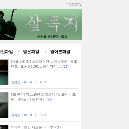
FILECITY
최신파일
받은파일
열어본파일
O8월 상O중 [ 스파이더맨 브랜뉴데이 ] 톰홀
랜드 - HDTS 1O8Op. 공식자막 5.1
(22)
02:24:32
600P
고화질
8월 북미1위 2026년 최고호러 [ Ol블ㄷㅓl드
번 ] 1080p 5.1 완벽자막
(26)
01:50:31
300P
고화질
// 거ㅁㅣ인간 새로운 ㅎㅏ루 //
(1)