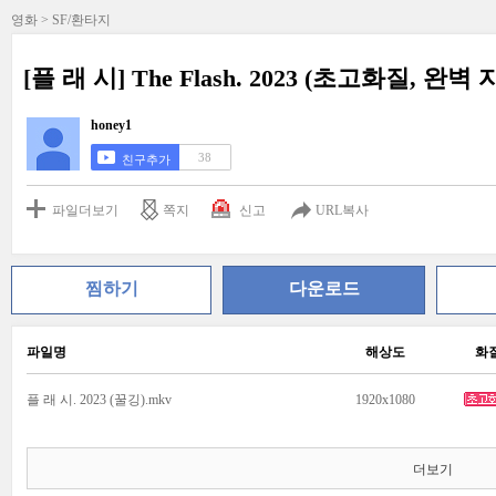
영화 > SF/환타지
[플 래 시] The Flash. 2023 (초고화질, 완벽 
honey1
38
친구추가
파일더보기
쪽지
신고
URL복사
찜하기
다운로드
파일명
해상도
화
플 래 시. 2023 (꿀깅).mkv
1920x1080
더보기