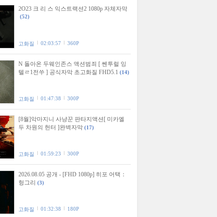
2O23 크 리 스 익스트랙션2 1080p 자체자막
(52)
02:03:57
360P
고화질
N 돌아온 두웨인존스 액션범죄 [ 쎈투럴 잉
텔ㄹ1전쑤 ] 공식자막 초고화질 FHD5.1
(14)
01:47:38
300P
고화질
[8월]악마지니 사냥꾼 판타지액션[ 미카엘
두 차원의 헌터 ]완벽자막
(17)
01:59:23
300P
고화질
2026.08.05 공개 - [FHD 1080p] 히포 어택：
헝그리
(3)
01:32:38
180P
고화질