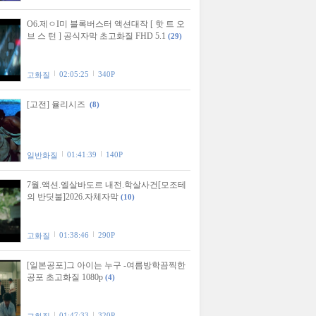
O6.제ㅇI미 블록버스터 액션대작 [ 핫 트 오
브 스 턴 ] 공식자막 초고화질 FHD 5.1
(29)
02:05:25
340P
고화질
[고전] 율리시즈
(8)
01:41:39
140P
일반화질
7월.액션.엘살바도르 내전.학살사건[모조테
의 반딧불]2026.자체자막
(10)
01:38:46
290P
고화질
[일본공포]그 아이는 누구 -여름방학끔찍한
공포 초고화질 1080p
(4)
01:47:33
320P