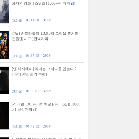
SF대작영화] [스워즈] 1080공식자막
(5)
02:11:58
310P
고화질
[7월] 존트라볼타 1.3.0.0억 그림을 훔쳐라 [
젠틀맨 시프 ]완벽자막
01:37:15
290P
고화질
[앤 해서웨이] 악마는 프라다를 입는다 2.
2026 (20년 만의 속편)
01:59:01
320P
고화질
[정식릴] DC 슈퍼히어로 ((슈.퍼.걸)) 1080p
5.1 공식자막
(1)
01:42:12
290P
고화질