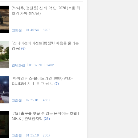
[박시후, 정진운] 신 의 악 단. 2026 (북한 최
초의 가짜 찬양단)
01:46:54
320P
고화질
[스테이션에이전트]평점9.1마음을 울리는
감동!
(6)
01:32:30
140P
일반화질
[아이언 피스-블러드라인]1080p.WEB-
DL.H264 ㅊ ㅓ ㄹ ㄱ ㅝ ㄴ
(7)
02:35:01
430P
고화질
[7월] 출구를 찾을 수 없는 움직이는 호텔 [
MR.K ] 완벽한자막
(23)
01:35:18
280P
고화질