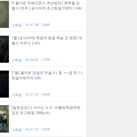
N 돌아온 두웨인존스 액션범죄 [ 쎈투럴 잉
텔ㄹ1전쑤 ] 공식자막 초고화질 FHD5.1
(10)
01:47:38
300P
고화질
7월 [공식자막] 죽음의 동굴 목숨 건 생존[ 데
블스 마우스 ]
(47)
01:40:02
270P
고화질
[7월] 돌아온 전설의 무술가 ( 종 ㅅr 엽 문 2 )
한글자체자막
(29)
01:37:35
290P
고화질
[일본공포]그 아이는 누구 -여름방학끔찍한
공포 초고화질 1080p
(1)
01:47:33
320P
고화질