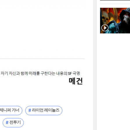
제니퍼 가너
라이언 레이놀즈
전투기