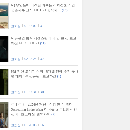
N) 무인도에 버려진 가족들의 처절한 리얼
생존사투 신작 FHD 5.1 공식자막
(25)
01:37:02
310P
고화질
N 유쭌열 범죄 액션스릴러 사 건 현 장 초고
화질 FHD 1080 5.1
(11)
02:02:24
370P
고화질
8월 액션 코미디 신작 - 6개월 안에 수익 못내
면 해체다!! 깡동원 - 초고화질
(1)
01:32:31
300P
고화질
ㄸㅓㄸㅏ - 2024년 재난 - 썸씽 인 더 워터
Something In the Water 미녀들 vs ㄷH형 식인
상어 - 초고화질. 번역자막
(5)
01:26:06
160P
고화질