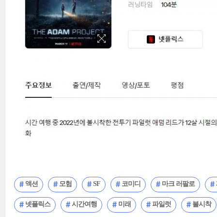
액션
모험
SF
코미디
마크 러팔로
넷플릭스
시간여행
미래
파일럿
불시착