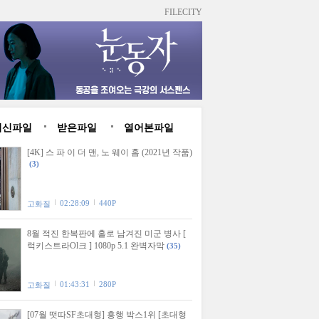
FILECITY
최신파일
받은파일
열어본파일
[4K] 스 파 이 더 맨, 노 웨이 홈 (2021년 작품)
(3)
02:28:09
440P
고화질
8월 적진 한복판에 홀로 남겨진 미군 병사 [
럭키스트라Ol크 ] 1080p 5.1 완벽자막
(35)
01:43:31
280P
고화질
[07월 떳따SF초대형] 흥행 박스1위 [초대형