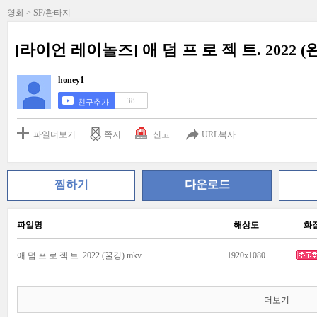
영화 > SF/환타지
[라이언 레이놀즈] 애 덤 프 로 젝 트. 2022 
honey1
38
친구추가
파일더보기
쪽지
신고
URL복사
찜하기
다운로드
파일명
해상도
화
애 덤 프 로 젝 트. 2022 (꿀깅).mkv
1920x1080
더보기