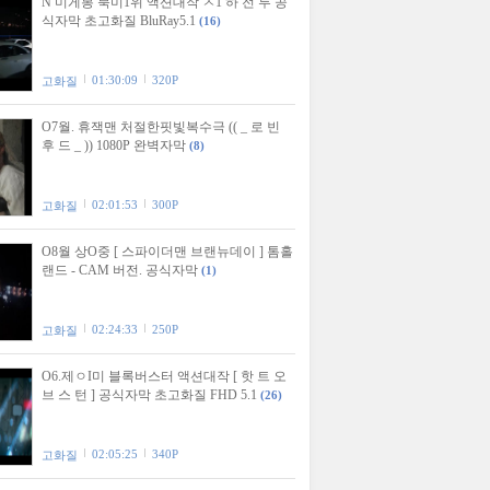
N 미게봉 북미1위 액션대작 ㅈ1 하 전 투 공
식자막 초고화질 BluRay5.1
(16)
01:30:09
320P
고화질
O7월. 휴잭맨 처절한핏빛복수극 (( _ 로 빈
후 드 _ )) 1080P 완벽자막
(8)
02:01:53
300P
고화질
O8월 상O중 [ 스파이더맨 브랜뉴데이 ] 톰홀
랜드 - CAM 버전. 공식자막
(1)
02:24:33
250P
고화질
O6.제ㅇI미 블록버스터 액션대작 [ 핫 트 오
브 스 턴 ] 공식자막 초고화질 FHD 5.1
(26)
02:05:25
340P
고화질