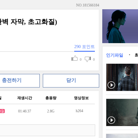
NO.
181566184
(완벽 자막, 초고화질)
290
포인트
인기파일
0
0
충전하기
닫기
질
재생시간
총용량
영상정보
h264
01:46:37
2.8G