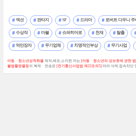
액션
판타지
SF
드라마
로버트 다우니 주
수상작
마블
슈퍼히어로
천재
탈출
억만장자
무기업체
치명적인부상
무기사업
아동ㆍ청소년성착취물
제작,배포,소지한 자는
[아동ㆍ청소년의 성보호에 관한 법률
불법촬영물등
의 복제ㆍ전송은
[전기통신사업법 제22조의5]
따라 삭제.접속차단 및