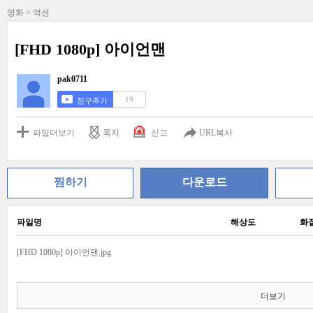
영화 > 액션
[FHD 1080p] 아이언맨
pak0711
19
친구추가
파일더보기
쪽지
신고
URL복사
찜하기
다운로드
파일명
해상도
화
[FHD 1080p] 아이언맨.jpg
더보기