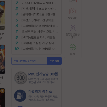
디즈니 신작 [8명의 영웅] 통합본 2022
[액션지존] 네스트 남자라면 한번쯤은 봐야지요
[울버린시리즈][울버린 2탄] 더 울버린 확장판 완벽자막
[액션,SF]거대SF전쟁액션 외계침공 손흥민출현 최강저l작진 [ 지구 저항군 ] 화질자막완벽
[드라마][페이스 메이커] 메달은 딸수없는 국가대표 [김명민.고아라]
11:58
11.신작액션 사무ㄹrOl인기작 ((귀무사 무사시)) FHD 완벽자막
달로
[SF,액션][한글자막] 최첨단 미래특수부대 초대박 안봄후회함~ 진짜잼있어요 스샷 꼭보세요 1080
. 2
, 1
[코미디] 소심한 가장 잘나가는 도둑에게 태클걸다 [소지섭.박상면]
실사
[드라마][전지현] 비밀문자로 이어진 두 여인의 삶
17:25
(아
 10
식자막