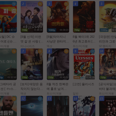
2
3
4
5
01:42:12
11:44:18
01:59:23
01:50:31
02:
식릴] DC 슈
[8월 신작] 이런
[8월]악마지니
8월 북미1위 202
[극장판] 만
어로 ((슈.
엿 같 은 사랑 (01
사냥꾼 판타지액
6년 최고호러 [ O
리안과 그로구
)) 1080p 5.1
화 - 12화) 완결
션[ 미카엘 두 차
l블ㄷㅓl드번 ] 10
026 (스타워즈
/미개봉
미니시리즈
액션
최신/미개봉
SF/환타지
식자막
[정 해인,하영] 1
원의 헌터 ]완벽
80p 5.1 완벽자막
2번째 장편 
7
8
9
10
080p
자막
영화)
01:52:10
01:51:02
01:43:31
01:41:39
03:
 그레타리 공
[보자] 태양은 움
8월 적진 한복판
[고전] 율리시즈
[공식파일] (
션 [ ㄹr스트
직이지 않는다 1
에 홀로 남겨진
바타 불과재))
스 ] 1080p
1월
미군 병사 [ 럭키
80p 5.1 공
/미개봉
액션
최신/미개봉
일반
최신/미개봉
1 공식자막
스트라Ol크 ] 108
12
13
14
15
0p 5.1 완벽자막