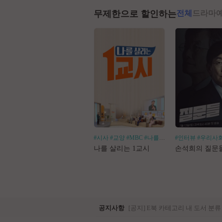
무제한으로 할인하는
전체
드라마
#시사
#교양
#MBC
#나를살리는
#인터뷰
#우리사
나를 살리는 1교시
손석희의 질문
공지사항