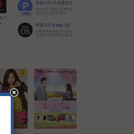
28:25
] 7
10