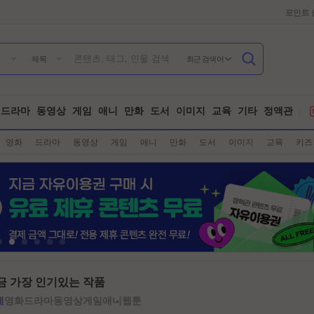
포인트 
최근 검색어
제목
드라마
동영상
게임
애니
만화
도서
이미지
교육
기타
정액관
영화
드라마
동영상
게임
애니
만화
도서
이미지
교육
키즈
금 가장 인기있는 작품
체
영화
드라마
동영상
게임
애니
웹툰