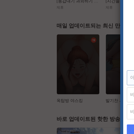
[동갑내기 과외하기 레슨2] 야매선생 Vs 열공제자
제휴
제휴
매일 업데이트되는 최신 만화
옥탑방 야스킹
발기찬 사정
바로 업데이트된 핫한 방송