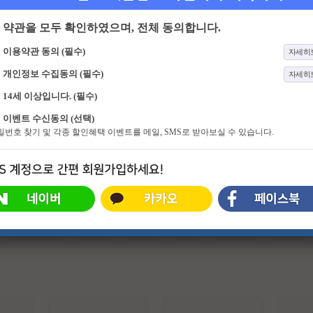
약관을 모두 확인하였으며, 전체 동의합니다.
이용약관 동의 (필수)
자세히
개인정보 수집동의 (필수)
자세히
14세 이상입니다. (필수)
111화
웰컴투불로촌
659화
나 혼자 산다
이벤트 수신동의 (선택)
무병장수의 꿈이 실현되는 곳! 불로
결혼 적령기를 넘긴 스타들이나 기러
비밀번호 찾기 및 각종 할인혜택 이벤트를 메일, SMS로 받아보실 수 있습니다.
장생의 꿈이 현실이 되는 곳. 찐 의학
기 아빠들이 사는 모습을 그리는 리
정보까지 총망라한 불로촌의 문이 활
얼 다큐 형식의 예능프로그램.
짝~! 농촌의 로망과 힐링은 덤~ 자연
안에서 완성되는 백세 건강촌 이야
기. 국내를 넘어 세계 곳곳의 장수 불
로촌을 찾아 이들의 건강 시크릿을
찾아낸다. 세상 어디에도 없는 건강
흙남매의 찐 케미 웰컴투 불로촌! 불
#슈퍼히어로
#외계인
#파트너
#귀신
#특수부대
#소지섭
로촌으로 힐링하러 오세요~