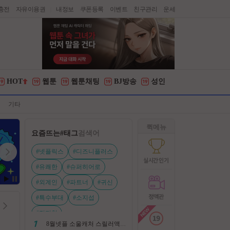
충전
자유이용권
내정보
쿠폰등록
이벤트
친구관리
운세
|
HOT
웹툰
웹툰채팅
BJ방송
성인
기타
퀵메뉴
요즘뜨는
#태그
검색어
#넷플릭스
#디즈니플러스
#유쾌한
#슈퍼히어로
#외계인
#파트너
#귀신
#특수부대
#소지섭
#전지현
8월넷플 소울캐처 스릴러액션신작 ㅡ 용 병 ㅡ 살인 조직 보복 1080P 정식자막