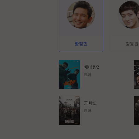
황정민
강동원
베테랑2
영화
군함도
영화