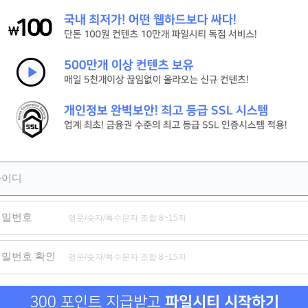
[시간을 달려서]그 시절 우리가 사랑한 소녀 강추
[피치걸] 세상 귀여운 학원물 로맨스[극찬]
[세기말의 사랑]짝사랑하는 남자의 아내와의 기묘한 동거[강추]
제휴
제휴
제휴
아이디
비밀번호
자본주의 하렘
성과보고 드립니다
음담패
비밀번호 확인
300 포인트 지급받고
파일시티 시작하기