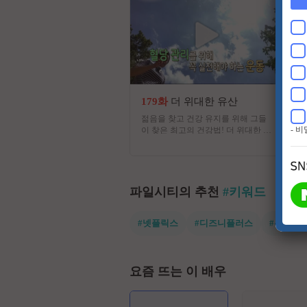
179화
더 위대한 유산
젊음을 찾고 건강 유지를 위해 그들
- 
이 찾은 최고의 건강법! 더 위대한 유
산의 정체는? 백세시대, 건강이 재산
이자, 능력이 된 시대에 대국민 건강
프로젝트 프로그램
파일시티의 추천
#키워드
#넷플릭스
#디즈니플러스
#유쾌한
요즘 뜨는 이 배우