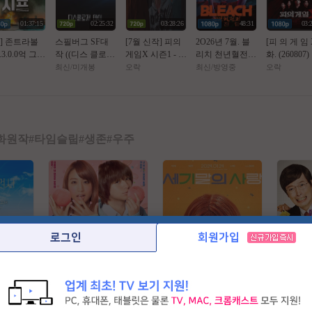
01:37:15
02:25:32
03:28:26
48:31
03:
월] 존트라볼
스필버그 SF대
[7월 신작] 피의
2O26년 7월. 블
[피 의 게 임 X
.3.0.0억 그림
작 ((디스 클로저
게임X 시즌1 - 07
리치 천년혈전편
화. (260807) 
훔쳐라 [ 젠틀
데이)) 1080p 완
화 이상민,홍진
4쿨. 화진담 1화
부작 예정
최신/미개봉
오락
최신/방영중
오락
시프 ]완벽자
벽자막
호 최고화질
~ 2화 - 1O8Op.
공식자막
화원작
#
타임슬립
#
생존
#
우주
로그인
회원가입