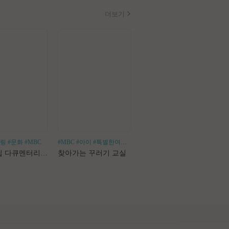
더보기
힐링
#문화
#MBC
#MBC
#아이
#특별한여행
#어린이체험
#나혼산
#1인가구
#1인가정
#독
로드트립 다큐멘터리 마사지로드
찾아가는 꾸러기 교실
나 혼자 산다