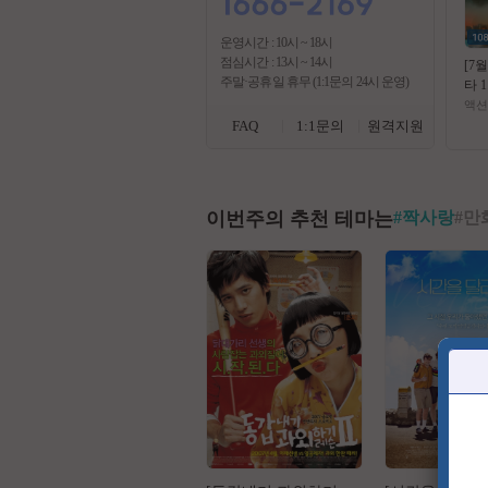
운영시간 : 10시 ~ 18시
점심시간 : 13시 ~ 14시
[7
주말·공휴일 휴무 (1:1문의 24시 운영)
타 1
을 
액션
맨 
FAQ
1:1문의
원격지원
막
이번주의 추천 테마는
#
짝사랑
#
만