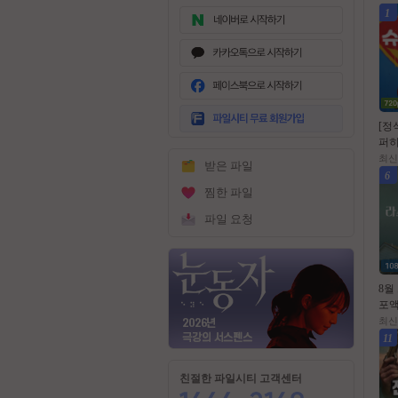
1
무
료
[정
회
퍼히
원
퍼.걸
최신
받은 파일
가
공
6
입
찜한 파일
파일 요청
8월
포액
ㅎr우
최신
5.
11
친절한 파일시티 고객센터