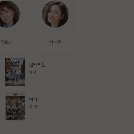
공효진
박지현
검사외전
영화
허쉬
드라마