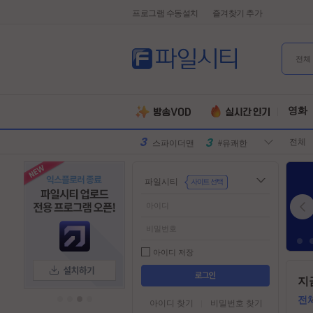
프로그램 수동설치
즐겨찾기 추가
전체
유부녀킬러
#전지현
군체
#넷플릭스
영화
원피스
#디즈니플
전체
러스
스파이더맨
#유쾌한
슈퍼걸
#슈퍼히어
파일시티
로
만달로리안
#외계인
동궁
#파트너
김부장
#귀신
악마는프라
#특수부대
아이디 저장
다를입는다
디스클로저
#소지섭
들
지
어
데이
유부녀킬러
#전지현
가
전
아이디 찾기
비밀번호 찾기
군체
#넷플릭스
기