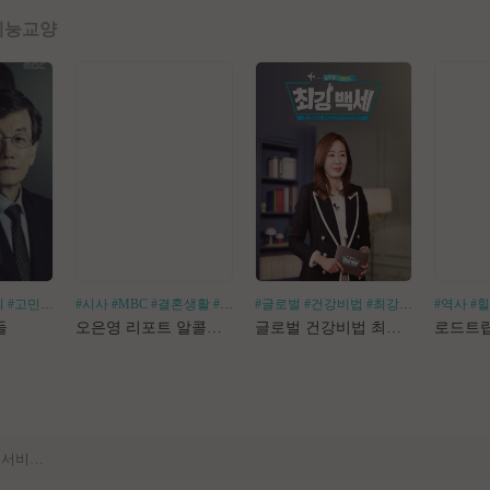
예능
교양
회
#고민거리
#분야별
#시사
#MBC
#결혼생활
#알코올중독
#글로벌
#건강비법
#최강백세
#김경화
#역사
#
[공지] 사이트 내 장기 콘텐츠 정리 작업 진행
들
오은영 리포트 알콜지옥
글로벌 건강비법 최강백세
[공지] 불법 촬영물 등 유통방지를 위한 기술적조치 적용 및 업로드 금지 안내
[공지] 불법 성인컨텐츠 등록 제재 명단 188차
[공지] E북 카테고리 내 도서 분류 서비스 변경 안내
[안내] Edge 브라우저 다운로드 경고 관련 공지