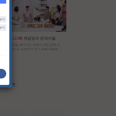
보기
보기
323화
옥탑방의 문제아들
1467화
추적60분
매일 쏟아지는 세상의 모든 잡학 지
Since 1983, 대한민국 최초의
식 속 '뇌섹인'이 되기 위해 옥탑방에
로그램
모인 문제아들. 감성 터지는 옥탑방
에서 지지고 볶는 문제아들의 찐케미
에 방문하는 게스트들의 인생이 어우
러져 세상에 대한 진정한 지혜를 얻
어가는 大환장 지식토크쇼
#전지현