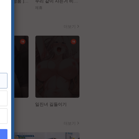
[ 플랜맨 Canrel정품 ] 정재영 한지민
우리 같이 사는거 비밀이야[장난스런 키스 더 무비 1 하이스쿨][강추]
[구세주]껌처럼 달라붙은 이 여자 좀 떼어내주소서
제휴
제휴
더보기
설
일진녀 길들이기
클리닝 서비스
더보기