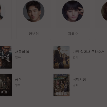
안보현
김혜수
서울의 봄
다만 악에서 구하소서
영화
영화
공작
국제시장
영화
영화