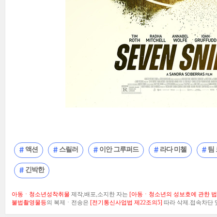
액션
스릴러
이안 그루퍼드
라다 미첼
팀
긴박한
아동ㆍ청소년성착취물
제작,배포,소지한 자는
[아동ㆍ청소년의 성보호에 관한 법률
불법촬영물등
의 복제ㆍ전송은
[전기통신사업법 제22조의5]
따라 삭제.접속차단 및