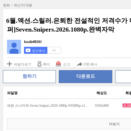
영화 > 최신/미개봉
6월.액션.스릴러.은퇴한 전설적인 저격수가 
퍼]Seven.Snipers.2026.1080p.완벽자막
foxdie08261
43
친구추가
파일더보기
쪽지
신고
URL복사
찜하기
다운로드
파일명
해상도
화
세븐 스나이퍼.Seven.Snipers.2026.1080p.WEBRip.x264.AAC5.1.mp4
1920x800
더보기