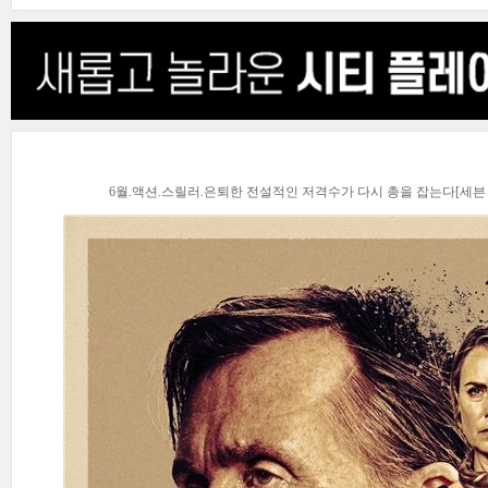
6월.액션.스릴러.은퇴한 전설적인 저격수가 다시 총을 잡는다[세븐 스나이퍼]