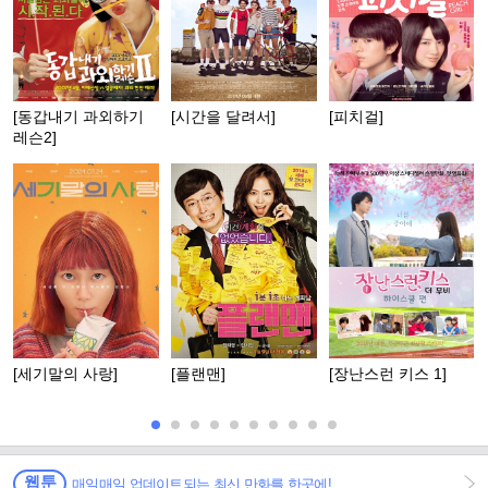
[동갑내기 과외하기
[시간을 달려서]
[피치걸]
레슨2]
[세기말의 사랑]
[플랜맨]
[장난스런 키스 1]
웹툰
매일매일 업데이트되는 최신 만화를 한곳에!