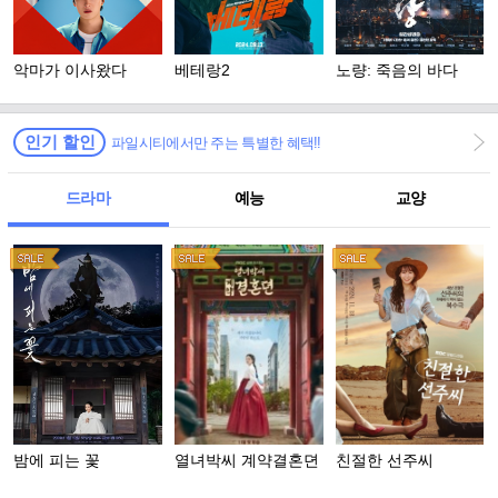
악마가 이사왔다
베테랑2
노량: 죽음의 바다
인기 할인
파일시티에서만 주는 특별한 혜택!!
드라마
예능
교양
밤에 피는 꽃
열녀박씨 계약결혼뎐
친절한 선주씨