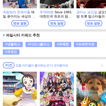
옥탑방의 문제아들
매
추적60분
Since 1983,
금타는 금요일
금요
일 쏟아지는 세상의 모
대한민국 최초의 탐사
밤 트롯 탑스타들의
든 잡학 지식 속 '뇌섹
프로그램
열한 노래 대결!! 불
방송 알림
방송 알림
방송 알림
인'이 되기 위해 옥탑방
튀는 일대일 데스매
에 모인 문제아들. 감성
음악쇼
터지는 옥탑방에서 지
#
파일시티 키워드 추천
지고 볶는 문제아들의
찐케미에 방문하는 게
#넷플릭스
#디즈니플러스
#유쾌한
#슈퍼히어로
스트들의 인생이 어우
러져 세상에 대한 진정
#외계인
한 지혜를 얻어가는 大
환장 지식토크쇼
키즈
요즘 아이들이 좋아하는건 다 모아봤어요