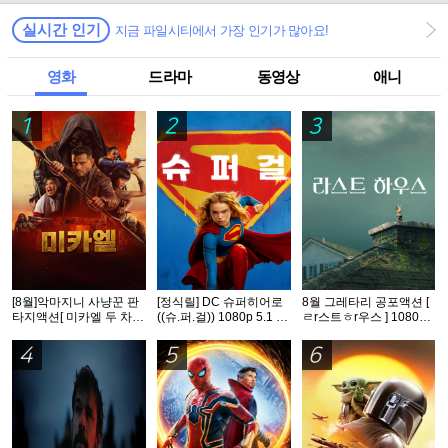
실시간 인기
지금 파일시티에서 가장 인기가 많아요!
영화
드라마
동영상
애니
1
2
3
[8월]악마지니 사냥꾼 판
[정식릴] DC 슈퍼히어로
8월 그레타리 공포액션 [
타지액션[ 미카엘 두 차원
((슈.퍼.걸)) 1080p 5.1 공
ㄹr스트ㅎr우스 ] 1080p
의 헌터 ]완벽자막
식자막
5.1 공식자막
4
5
6