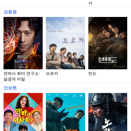
서
강동원
천박사 퇴마 연구소:
브로커
반도
설경의 비밀
안보현