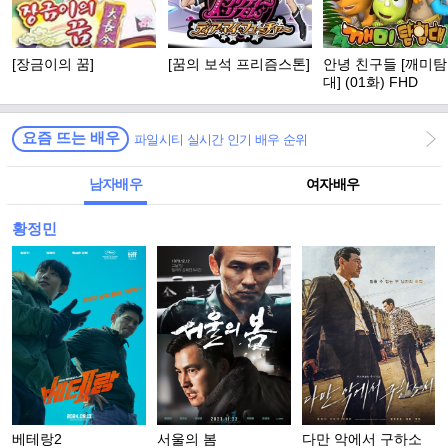
[장금이의 꿈]
[꿈의 보석 프리즘스톤]
안녕 친구들 [깨미
대] (01화) FHD
요즘 뜨는 배우
파일시티 실시간 인기 배우 순위
남자배우
여자배우
황정민
베테랑2
서울의 봄
다만 악에서 구하소