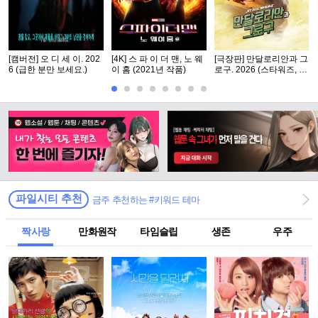
[캠버전] 오 디 세 이. 202
[4K] 스 파 이 더 맨, 노 웨
[극장판] 만달로리안과 그
6 (급한 분만 보세요.)
이 홈 (2021년 작품)
로구. 2026 (스타워즈, 12
번째 장편 실사 영화)
파일시티 추천
금주 추천하는 #키워드 테마
짝사랑
만화원작
타임슬립
생존
우주