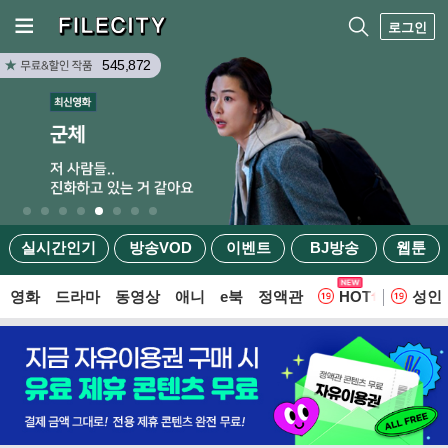
로그인
545,872
실시간인기
방송VOD
이벤트
BJ방송
웹툰
영화
드라마
동영상
애니
e북
정액관
HOT
성인
웹툰