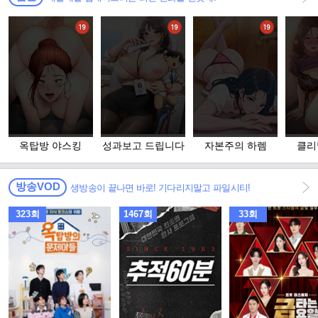
옥탑방 야스킹
성과보고 드립니다
자본주의 하렘
클리
방송VOD
생방송이 끝나면 바로! 기다리지말고 파일시티!
323회
1467회
33회