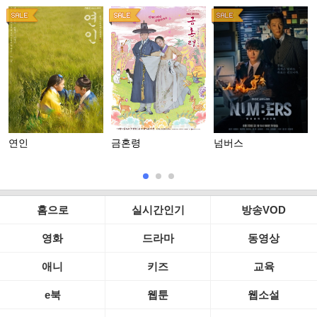
연인
금혼령
넘버스
홈으로
실시간인기
방송VOD
영화
드라마
동영상
애니
키즈
교육
e북
웹툰
웹소설