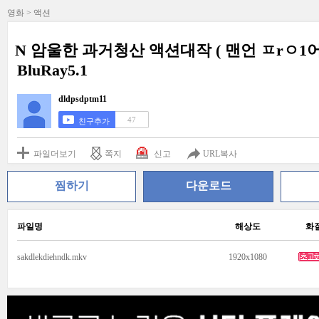
영화 > 액션
N 암울한 과거청산 액션대작 ( 맨언 ㅍrㅇ1
BluRay5.1
dldpsdptm11
47
친구추가
파일더보기
쪽지
신고
URL복사
찜하기
다운로드
파일명
해상도
화
sakdlekdiehndk.mkv
1920x1080