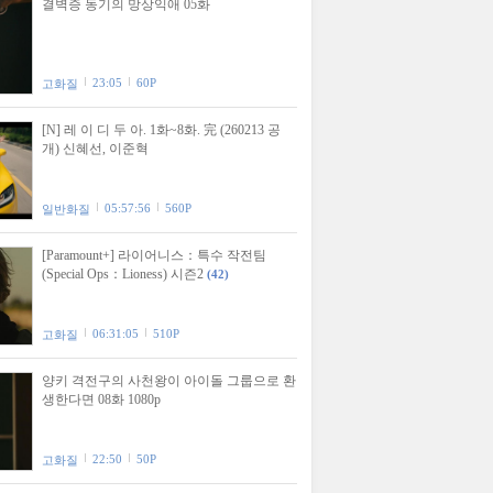
결벽증 동기의 망상익애 05화
23:05
60P
고화질
[N] 레 이 디 두 아. 1화~8화. 完 (260213 공
개) 신혜선, 이준혁
05:57:56
560P
일반화질
[Paramount+] 라이어니스：특수 작전팀
(Special Ops：Lioness) 시즌2
(42)
06:31:05
510P
고화질
양키 격전구의 사천왕이 아이돌 그룹으로 환
생한다면 08화 1080p
22:50
50P
고화질