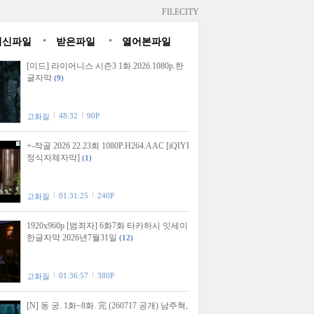
FILECITY
최신파일
받은파일
열어본파일
[미드] 라이어니스 시즌3 1화.2026.1080p.한
글자막
(9)
48:32
90P
고화질
+-작골 2026 22.23회 1080P.H264.AAC [iQIYI
정식자체자막]
(1)
01:31:25
240P
고화질
1920x960p [범죄자] 6화7화 타카하시 잇세이
한글자막 2026년7월31일
(12)
01:36:57
380P
고화질
[N] 동 궁. 1화~8화. 完 (260717 공개) 남주혁,