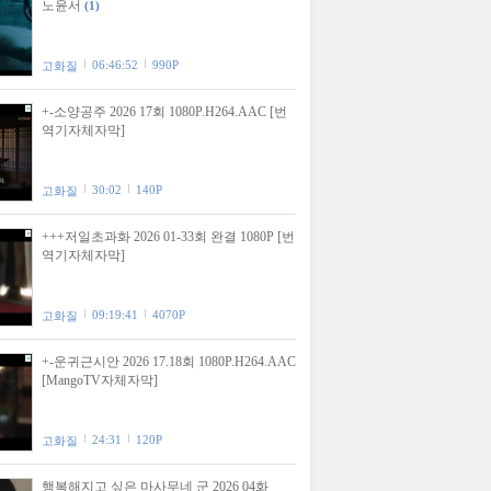
노윤서
(1)
06:46:52
990P
고화질
+-소양공주 2026 17회 1080P.H264.AAC [번
역기자체자막]
30:02
140P
고화질
+++저일초과화 2026 01-33회 완결 1080P [번
역기자체자막]
09:19:41
4070P
고화질
+-운귀근시안 2026 17.18회 1080P.H264.AAC
[MangoTV자체자막]
24:31
120P
고화질
행복해지고 싶은 마사무네 군 2026 04화