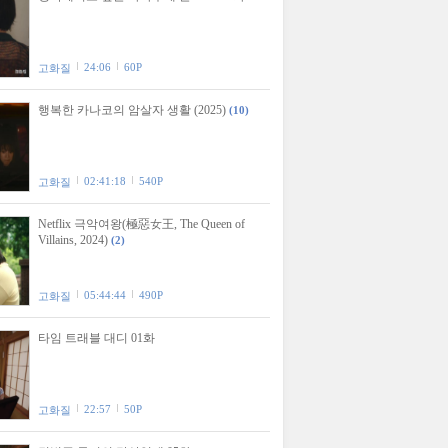
24:06
60P
고화질
행복한 카나코의 암살자 생활 (2025)
(10)
02:41:18
540P
고화질
Netflix 극악여왕(極惡女王, The Queen of
Villains, 2024)
(2)
05:44:44
490P
고화질
타임 트래블 대디 01화
22:57
50P
고화질