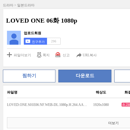
드라마 > 일본드라마
LOVED ONE 06화 1080p
업로드회원
296
친구추가
파일더보기
쪽지
신고
URL복사
찜하기
다운로드
파일명
해상도
화
LOVED.ONE.S01E06.NF.WEB-DL.1080p.H.264.AAC2.0.mkv
1920x1080
더보기