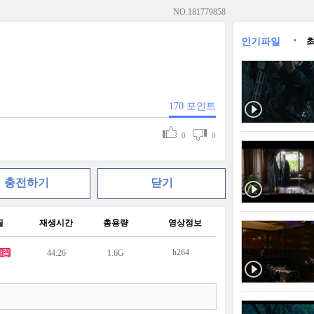
NO.
181779858
인기파일
170
포인트
0
0
충전하기
닫기
질
재생시간
총용량
영상정보
h264
44:26
1.6G