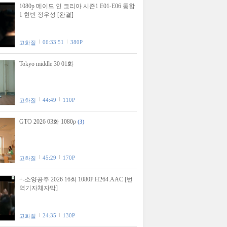
1080p 메이드 인 코리아 시즌1 E01-E06 통합
1 현빈 정우성 [완결]
06:33:51
380P
고화질
Tokyo middle 30 01화
44:49
110P
고화질
GTO 2026 03화 1080p
(3)
45:29
170P
고화질
+-소양공주 2026 16회 1080P.H264.AAC [번
역기자체자막]
24:35
130P
고화질