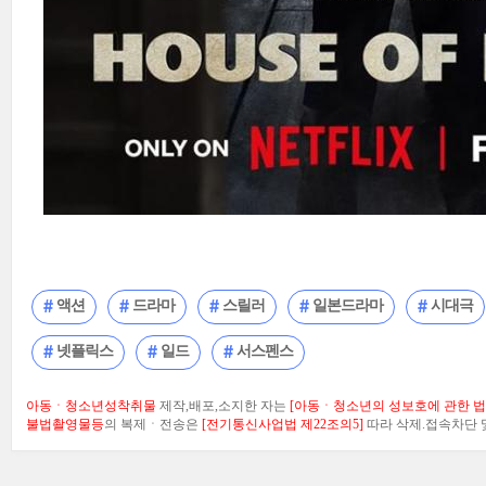
액션
드라마
스릴러
일본드라마
시대극
넷플릭스
일드
서스펜스
아동ㆍ청소년성착취물
제작,배포,소지한 자는
[아동ㆍ청소년의 성보호에 관한 법률
불법촬영물등
의 복제ㆍ전송은
[전기통신사업법 제22조의5]
따라 삭제.접속차단 및