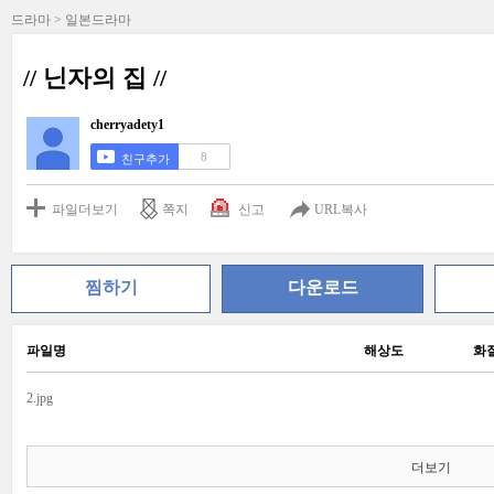
드라마 > 일본드라마
// 닌자의 집 //
cherryadety1
8
친구추가
파일더보기
쪽지
신고
URL복사
찜하기
다운로드
파일명
해상도
화
2.jpg
더보기