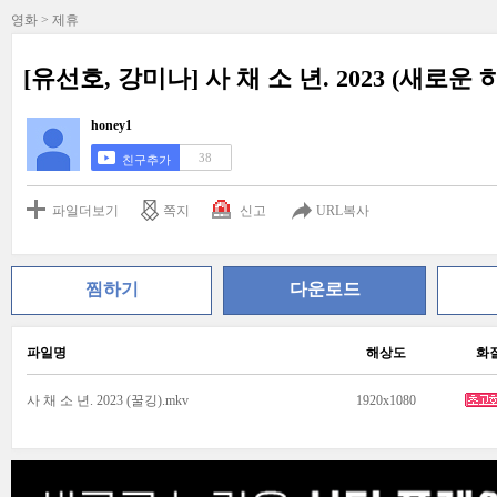
영화 > 제휴
[유선호, 강미나] 사 채 소 년. 2023 (새로운
honey1
38
친구추가
파일더보기
쪽지
신고
URL복사
찜하기
다운로드
파일명
해상도
화
사 채 소 년. 2023 (꿀깅).mkv
1920x1080