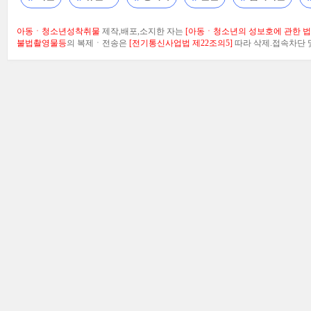
아동ㆍ청소년성착취물
제작,배포,소지한 자는
[아동ㆍ청소년의 성보호에 관한 법률
불법촬영물등
의 복제ㆍ전송은
[전기통신사업법 제22조의5]
따라 삭제.접속차단 및