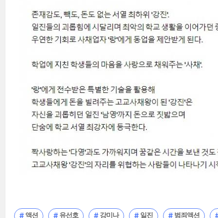
액션
유선호
강미나
일진
범죄액션