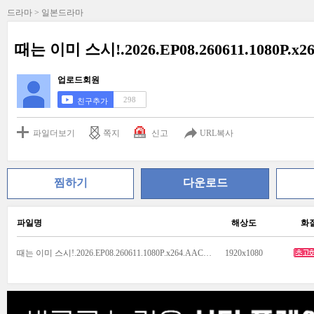
드라마 > 일본드라마
때는 이미 스시!.2026.EP08.260611.1080P.x2
업로드회원
298
친구추가
파일더보기
쪽지
신고
URL복사
찜하기
다운로드
파일명
해상도
화
때는 이미 스시!.2026.EP08.260611.1080P.x264.AAC-DarK.mp4
1920x1080