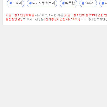
드라마
나가사쿠 히로미
따뜻한
요리사
아동ㆍ청소년성착취물
제작,배포,소지한 자는
[아동ㆍ청소년의 성보호에 관한 법률
불법촬영물등
의 복제ㆍ전송은
[전기통신사업법 제22조의5]
따라 삭제.접속차단 및