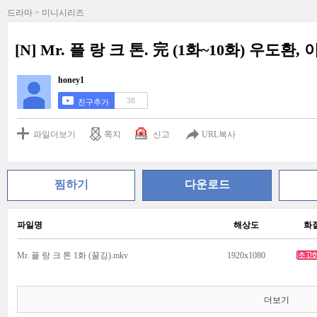
드라마 > 미니시리즈
[N] Mr. 플 랑 크 톤. 完 (1화~10화) 우도환,
honey1
38
친구추가
파일더보기
쪽지
신고
URL복사
찜하기
다운로드
파일명
해상도
화
Mr. 플 랑 크 톤 1화 (꿀깅).mkv
1920x1080
더보기