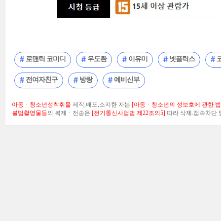
로맨틱 코미디
우도환
이유미
넷플릭스
전여자친구
방랑
예비신부
아동ㆍ청소년성착취물
제작,배포,소지한 자는
[아동ㆍ청소년의 성보호에 관한 법률
불법촬영물등
의 복제ㆍ전송은
[전기통신사업법 제22조의5]
따라 삭제.접속차단 및