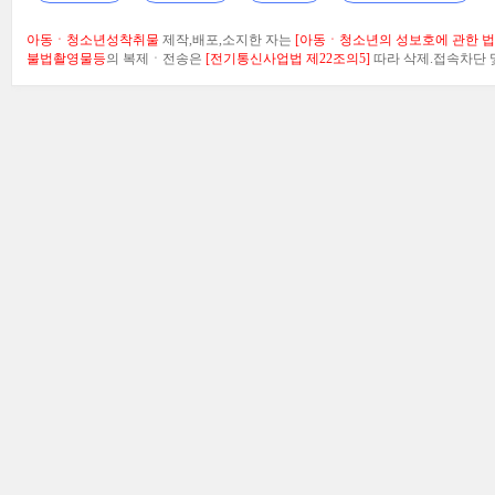
아동ㆍ청소년성착취물
제작,배포,소지한 자는
[아동ㆍ청소년의 성보호에 관한 법률
불법촬영물등
의 복제ㆍ전송은
[전기통신사업법 제22조의5]
따라 삭제.접속차단 및