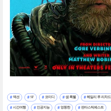
액션
SF
코미디
샘 록웰
헤일리 루 리차
시간여행
인공지능
엉뚱한
판타스틱페스트