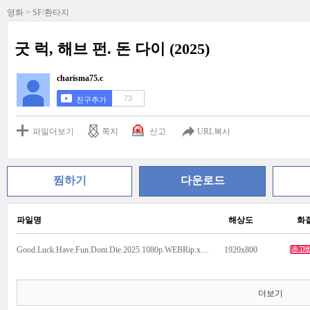
영화 > SF/환타지
굿 럭, 해브 펀. 돈 다이 (2025)
charisma75.c
73
친구추가
파일더보기
쪽지
신고
URL복사
찜하기
다운로드
파일명
해상도
화
Good.Luck.Have.Fun.Dont.Die.2025.1080p.WEBRip.x264.AAC5.1.mp4
1920x800
더보기