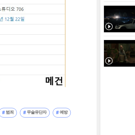
범죄
무술유단자
예방