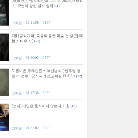
[극장판] 만달로리안과 그로구. 2026 (스타워
즈, 12번째 장편 실사 영화)
(1)
02:11:58
310P
고화질
7월 [공식자막] 죽음의 동굴 목숨 건 생존[ 데
블스 마우스 ]
(51)
01:40:02
270P
고화질
N 돌아온 두웨인존스 액션범죄 [ 쎈투럴 잉
텔ㄹ1전쑤 ] 공식자막 초고화질 FHD5.1
(12)
01:47:38
300P
고화질
[보자] 태양은 움직이지 않는다 11월
(10)
01:51:02
320P
고화질