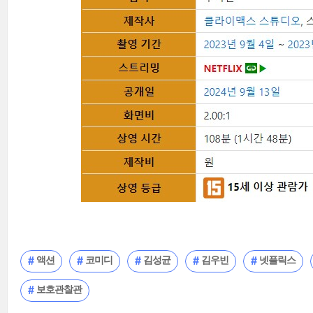
액션
코미디
김성균
김우빈
넷플릭스
보호관찰관