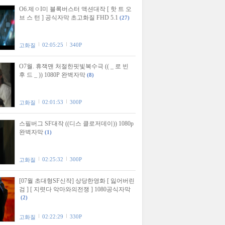
O6.제ㅇI미 블록버스터 액션대작 [ 핫 트 오
브 스 턴 ] 공식자막 초고화질 FHD 5.1
(27)
02:05:25
340P
고화질
O7월. 휴잭맨 처절한핏빛복수극 (( _ 로 빈
후 드 _ )) 1080P 완벽자막
(8)
02:01:53
300P
고화질
스필버그 SF대작 ((디스 클로저데이)) 1080p
완벽자막
(1)
02:25:32
300P
고화질
[07월 초대형SF신작] 상당한영화 [ 잃어버린
검 ] [ 지렷다 악마와의전쟁 ] 1080공식자막
(2)
02:22:29
330P
고화질