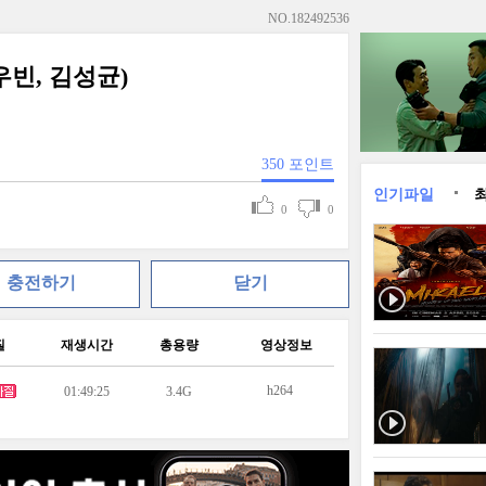
NO.
182492536
 (김우빈, 김성균)
350
포인트
인기파일
0
0
충전하기
닫기
질
재생시간
총용량
영상정보
h264
01:49:25
3.4G