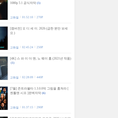
1080p 5.1 공식자막
(5)
01:52:10
270P
고화질
[캠버전] 오 디 세 이. 2026 (급한 분만 보세
요.)
02:45:24
250P
고화질
[4K] 스 파 이 더 맨, 노 웨이 홈 (2021년 작품)
(1)
02:28:09
440P
고화질
[7월] 존트라볼타 1.3.0.0억 그림을 훔쳐라 [
젠틀맨 시프 ]완벽자막
(6)
01:37:15
290P
고화질