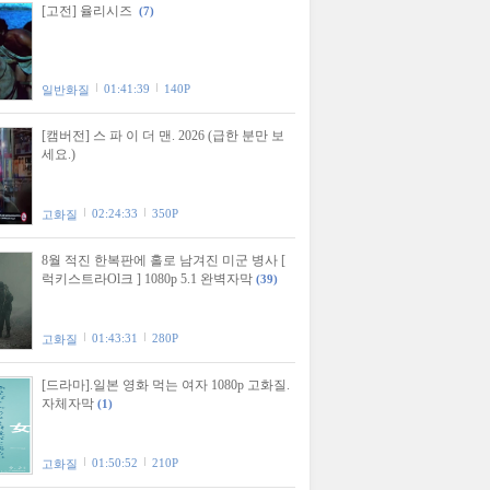
[고전] 율리시즈
(7)
01:41:39
140P
일반화질
[캠버전] 스 파 이 더 맨. 2026 (급한 분만 보
세요.)
02:24:33
350P
고화질
8월 적진 한복판에 홀로 남겨진 미군 병사 [
럭키스트라Ol크 ] 1080p 5.1 완벽자막
(39)
01:43:31
280P
고화질
[드라마].일본 영화 먹는 여자 1080p 고화질.
자체자막
(1)
01:50:52
210P
고화질