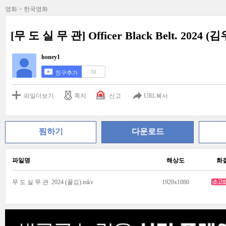
영화 > 한국영화
[무 도 실 무 관] Officer Black Belt. 2024
honey1
38
친구추가
파일더보기
쪽지
신고
URL복사
찜하기
다운로드
파일명
해상도
화
무 도 실 무 관. 2024 (꿀깅).mkv
1920x1080