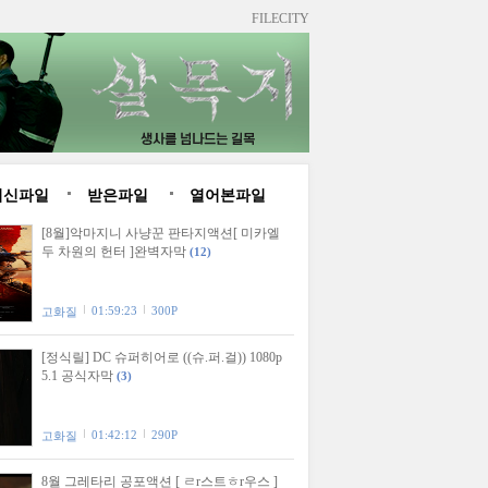
FILECITY
최신파일
받은파일
열어본파일
[8월]악마지니 사냥꾼 판타지액션[ 미카엘
두 차원의 헌터 ]완벽자막
(12)
01:59:23
300P
고화질
[정식릴] DC 슈퍼히어로 ((슈.퍼.걸)) 1080p
5.1 공식자막
(3)
01:42:12
290P
고화질
8월 그레타리 공포액션 [ ㄹr스트ㅎr우스 ]