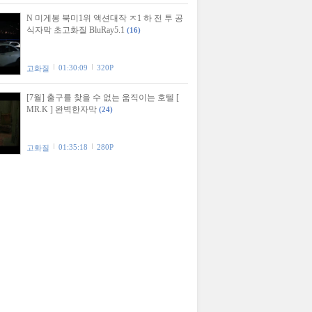
N 미게봉 북미1위 액션대작 ㅈ1 하 전 투 공
식자막 초고화질 BluRay5.1
(16)
01:30:09
320P
고화질
[7월] 출구를 찾을 수 없는 움직이는 호텔 [
MR.K ] 완벽한자막
(24)
01:35:18
280P
고화질