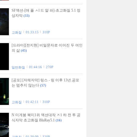
SF액션-[애 플 ㅅl 드 알 파]-초고화질 5.1 정
상자막
(33)
01:33:15
310P
고화질
[드라마][전지현] 비밀문자로 이어진 두 여인
의 삶
(45)
01:44:16
270P
일반화질
[공포] [자체자막] 링스 - 링 이후 13년.공포
는 멈추지 않는다
(57)
01:42:11
310P
고화질
N 미게봉 북미1위 액션대작 ㅈ1 하 전 투 공
식자막 초고화질 BluRay5.1
(16)
01:30:09
320P