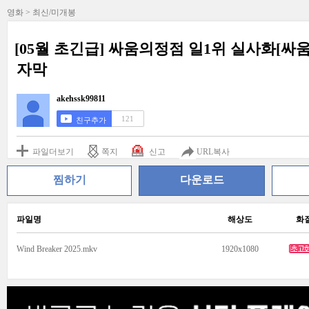
영화 > 최신/미개봉
[05월 초긴급] 싸움의정점 일1위 실사화[
자막
akehssk99811
121
친구추가
파일더보기
쪽지
신고
URL복사
찜하기
다운로드
파일명
해상도
화
Wind Breaker 2025.mkv
1920x1080