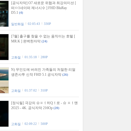
[공식자막] O7 새로운 위협과 최강의미션 [
떠ㅁ1네이떠 제너시수 ] FHD BluRay
D5.1
(4)
02:05:43
330P
일반화질
[7월] 출구를 찾을 수 없는 움직이는 호텔 [
MR.K ] 완벽한자막
(24)
01:35:18
280P
고화질
N) 무인도에 버려진 가족들의 처절한 리얼
생존사투 신작 FHD 5.1 공식자막
(26)
01:37:02
310P
고화질
[정식릴] 극강의 슈ㅍㅓ히Qㅓ로 - 슈 ㅍㅓ맨
2O25 - 4K. 공식자막 216Op
(20)
02:09:22
500P
고화질