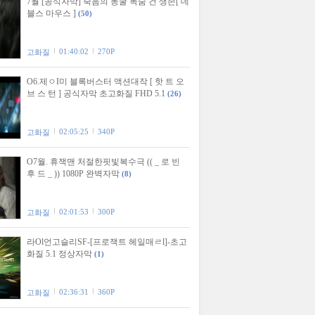
7월 [공식자막] 죽음의 동굴 목숨 건 생존[ 데
블스 마우스 ]
(50)
01:40:02
270P
고화질
O6.제ㅇI미 블록버스터 액션대작 [ 핫 트 오
브 스 턴 ] 공식자막 초고화질 FHD 5.1
(26)
02:05:25
340P
고화질
O7월. 휴잭맨 처절한핏빛복수극 (( _ 로 빈
후 드 _ )) 1080P 완벽자막
(8)
02:01:53
300P
고화질
라Ol언고슬리SF-[프로잭트 헤일매ㄹl]-초고
화질 5.1 정상자막
(1)
02:36:31
360P
고화질