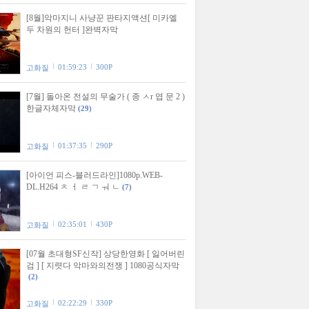
[8월]악마지니 사냥꾼 판타지액션[ 미카엘
두 차원의 헌터 ]완벽자막
01:59:23
300P
고화질
[7월] 돌아온 전설의 무술가 ( 종 ㅅr 엽 문 2 )
한글자체자막
(29)
01:37:35
290P
고화질
[아이언 피스-블러드라인]1080p.WEB-
DL.H264 ㅊ ㅓ ㄹ ㄱ ㅝ ㄴ
(7)
02:35:01
430P
고화질
[07월 초대형SF신작] 상당한영화 [ 잃어버린
검 ] [ 지렷다 악마와의전쟁 ] 1080공식자막
(2)
02:22:29
330P
고화질