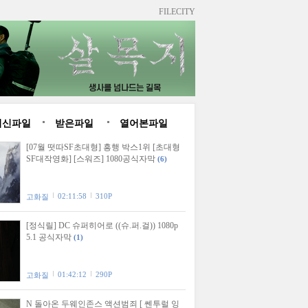
FILECITY
최신파일
받은파일
열어본파일
[07월 떳따SF초대형] 흥행 박스1위 [초대형
SF대작영화] [스워즈] 1080공식자막
(6)
02:11:58
310P
고화질
[정식릴] DC 슈퍼히어로 ((슈.퍼.걸)) 1080p
5.1 공식자막
(1)
01:42:12
290P
고화질
N 돌아온 두웨인존스 액션범죄 [ 쎈투럴 잉