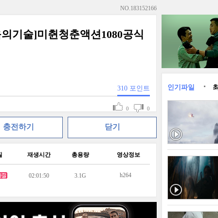
NO.
183152166
싸움의기술]미췬청춘액션1080공식
인기파일
310
포인트
0
0
충전하기
닫기
질
재생시간
총용량
영상정보
h264
02:01:50
3.1G