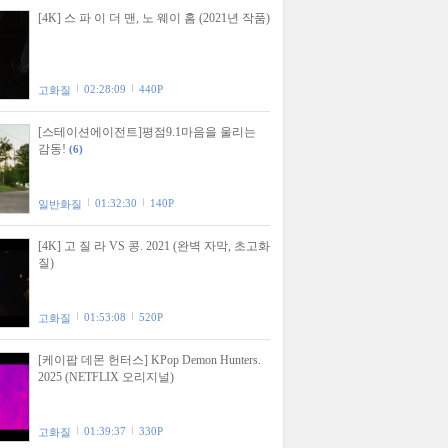
[4K] 스 파 이 더 맨, 노 웨이 홈 (2021년 작품)
02:28:09
440P
고화질
[스테이션에이전트]평점9.1마음을 울리는
감동!
(6)
01:32:30
140P
일반화질
[4K] 고 질 라 VS 콩. 2021 (완벽 자막, 초고화
질)
01:53:08
520P
고화질
[케이팝 데몬 헌터스] KPop Demon Hunters.
2025 (NETFLIX 오리지널)
01:39:37
330P
고화질