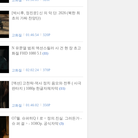
고화질
[박시후, 정진운] 신 의 악 단. 2026 (북한 최
초의 가짜 찬양단)
01:46:54
320P
고화질
N 유쭌열 범죄 액션스릴러 사 건 현 장 초고
화질 FHD 1080 5.1
(11)
02:02:24
370P
고화질
[액션] 고천락-역사 정치 음모와 전투 ( 사극
판타지 ) 1080p 한글자체자막
(11)
01:46:02
350P
고화질
O7월. 슈퍼히Qㅓ로 < 정의.진실. 그러든가 -
슈 퍼 걸 > - 1O8Op. 공식자막
(3)