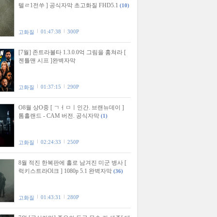
텔ㄹ1전쑤 ] 공식자막 초고화질 FHD5.1
(10)
01:47:38
300P
고화질
[7월] 존트라볼타 1.3.0.0억 그림을 훔쳐라 [
젠틀맨 시프 ]완벽자막
01:37:15
290P
고화질
O8월 상O중 [ ㄱㅓㅁㅣ인간. 브랜뉴데이 ]
톰홀랜드 - CAM 버전. 공식자막
(1)
02:24:33
250P
고화질
8월 적진 한복판에 홀로 남겨진 미군 병사 [
럭키스트라Ol크 ] 1080p 5.1 완벽자막
(36)
01:43:31
280P
고화질