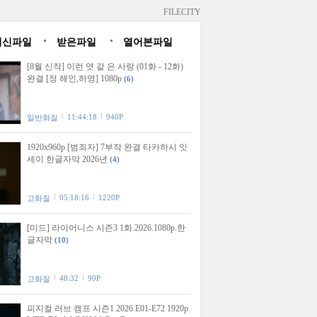
FILECITY
최신파일
받은파일
열어본파일
[8월 신작] 이런 엿 같 은 사랑 (01화 - 12화)
완결 [정 해인,하영] 1080p
(6)
11:44:18
940P
일반화질
1920x960p [범죄자] 7부작 완결 타카하시 잇
세이 한글자막 2026년
(4)
05:18:16
1220P
고화질
[미드] 라이어니스 시즌3 1화.2026.1080p.한
글자막
(10)
48:32
90P
고화질
피지컬 러브 캠프 시즌1 2026 E01-E72 1920p