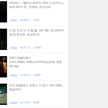
2O26년. ㄴI콜라스케QI지 NEW 스파이더 느
와르 8부작 完 - 1O8Op. 공식자막
06:09:11
840P
고화질
[시즌 2] 성 난 사 람 들. 1화~8화. 完 (260416
공개) 윤여정, 송강호
(1)
05:51:35
1390P
고화질
[SBS] 재벌X형사
2.E01.260807.1080p.WANNA[안보현, 정은
채].mp4
01:04:55
2000P
고화질
[미드완결]채드 파워스.1시즌.1~6화.1080p.
한글자막
03:19:05
850P
고화질