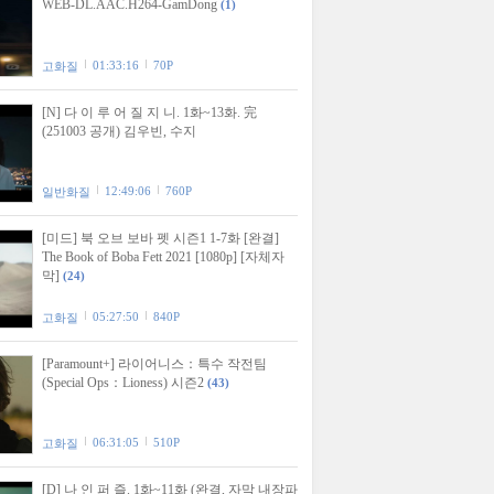
WEB-DL.AAC.H264-GamDong
(1)
01:33:16
70P
고화질
[N] 다 이 루 어 질 지 니. 1화~13화. 完
(251003 공개) 김우빈, 수지
12:49:06
760P
일반화질
[미드] 북 오브 보바 펫 시즌1 1-7화 [완결]
The Book of Boba Fett 2021 [1080p] [자체자
막]
(24)
05:27:50
840P
고화질
[Paramount+] 라이어니스：특수 작전팀
(Special Ops：Lioness) 시즌2
(43)
06:31:05
510P
고화질
[D] 나 인 퍼 즐. 1화~11화 (완결, 자막 내장파