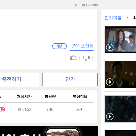
NO.
183357980
인기파일
1,500
포인트
0
0
충전하기
닫기
질
재생시간
총용량
영상정보
h264
01:04:50
2.4G