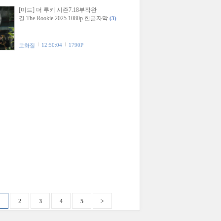
[미드] 더 루키 시즌7.18부작완
결.The.Rookie.2025.1080p.한글자막
(3)
12:50:04
1790P
고화질
1
2
3
4
5
>