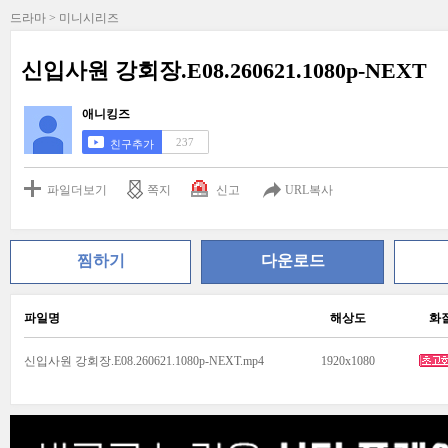
드라마 > 미니시리즈
신입사원 강회장.E08.260621.1080p-NEXT
애니킹즈
237
친구추가
파일더보기
쪽지
신고
URL복사
찜하기
다운로드
파일명
해상도
화
신입사원 강회장.E08.260621.1080p-NEXT.mp4
1920x1080