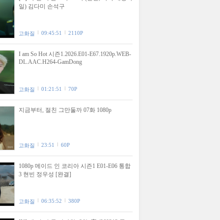
일) 김다미 손석구
09:45:51
2110P
고화질
I am So Hot 시즌1.2026.E01-E67.1920p.WEB-
DL.AAC.H264-GamDong
01:21:51
70P
고화질
지금부터, 절친 그만둘까 07화 1080p
23:51
60P
고화질
1080p 메이드 인 코리아 시즌1 E01-E06 통합
3 현빈 정우성 [완결]
06:35:52
380P
고화질