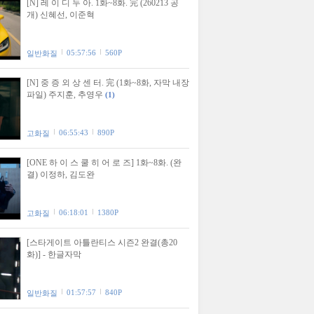
[N] 레 이 디 두 아. 1화~8화. 完 (260213 공
개) 신혜선, 이준혁
05:57:56
560P
일반화질
[N] 중 증 외 상 센 터. 完 (1화~8화, 자막 내장
파일) 주지훈, 추영우
(1)
06:55:43
890P
고화질
[ONE 하 이 스 쿨 히 어 로 즈] 1화~8화. (완
결) 이정하, 김도완
06:18:01
1380P
고화질
[스타게이트 아틀란티스 시즌2 완결(총20
화)] - 한글자막
01:57:57
840P
일반화질