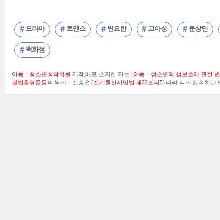
드라마
로맨스
변요한
고아성
문상민
백화점
아동ㆍ청소년성착취물
제작,배포,소지한 자는
[아동ㆍ청소년의 성보호에 관한 법률
불법촬영물등
의 복제ㆍ전송은
[전기통신사업법 제22조의5]
따라 삭제.접속차단 및