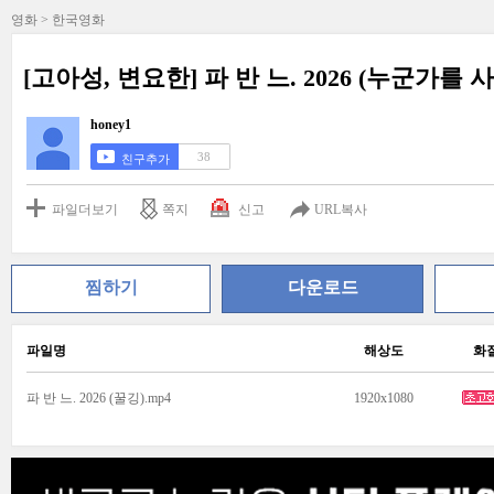
영화 > 한국영화
[고아성, 변요한] 파 반 느. 2026 (누군가를
honey1
38
친구추가
파일더보기
쪽지
신고
URL복사
찜하기
다운로드
파일명
해상도
화
파 반 느. 2026 (꿀깅).mp4
1920x1080