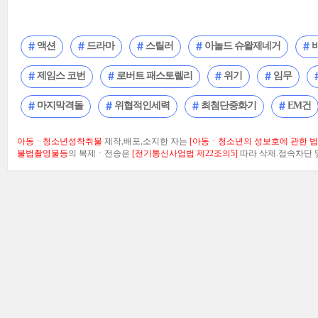
액션
드라마
스릴러
아놀드 슈왈제네거
제임스 코번
로버트 패스토렐리
위기
임무
마지막격돌
위협적인세력
최첨단중화기
EM건
아동ㆍ청소년성착취물
제작,배포,소지한 자는
[아동ㆍ청소년의 성보호에 관한 법률
불법촬영물등
의 복제ㆍ전송은
[전기통신사업법 제22조의5]
따라 삭제.접속차단 및