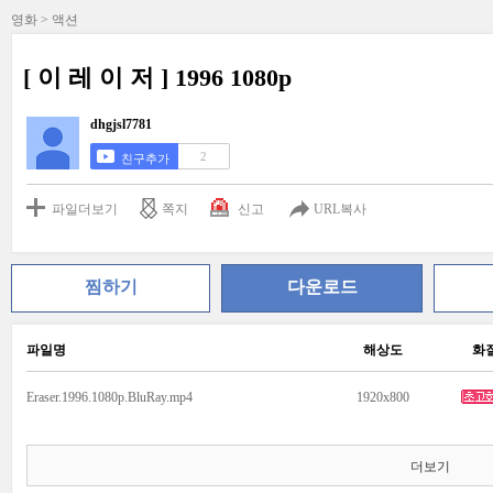
영화 > 액션
[ 이 레 이 저 ] 1996 1080p
dhgjsl7781
2
친구추가
파일더보기
쪽지
신고
URL복사
찜하기
다운로드
파일명
해상도
화
Eraser.1996.1080p.BluRay.mp4
1920x800
더보기