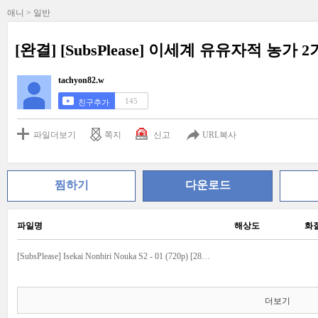
애니 > 일반
[완결] [SubsPlease] 이세계 유유자적 농가 2기 
tachyon82.w
145
친구추가
파일더보기
쪽지
신고
URL복사
찜하기
다운로드
파일명
해상도
화
[SubsPlease] Isekai Nonbiri Nouka S2 - 01 (720p) [28C8DAE0].ass
더보기