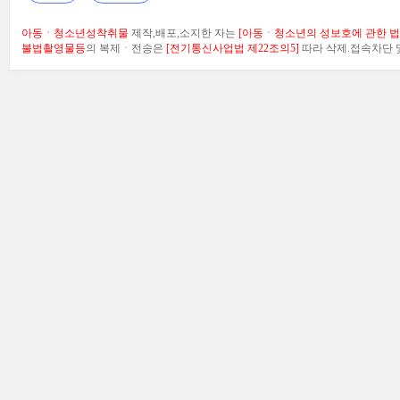
아동ㆍ청소년성착취물
제작,배포,소지한 자는
[아동ㆍ청소년의 성보호에 관한 법률
불법촬영물등
의 복제ㆍ전송은
[전기통신사업법 제22조의5]
따라 삭제.접속차단 및