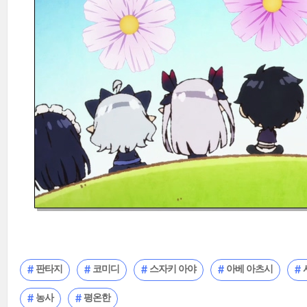
판타지
코미디
스자키 아야
아베 아츠시
농사
평온한