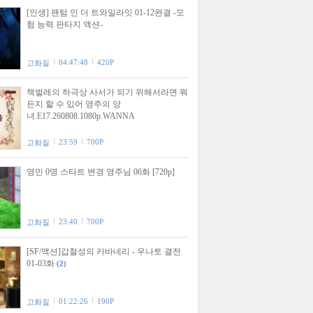
[인생] 팬텀 인 더 트와일라잇 01-12완결 -모
험 능력 판타지 액션-
04:47:48
420P
고화질
책벌레의 하극상 사서가 되기 위해서라면 뭐
든지 할 수 있어 영주의 양
녀.E17.260808.1080p.WANNA
23:59
700P
고화질
영민 0명 스타트 변경 영주님 06화 [720p]
23:40
700P
고화질
[SF/액션]갑철성의 카바네리 - 우나토 결전
01-03화
(2)
01:22:26
190P
고화질