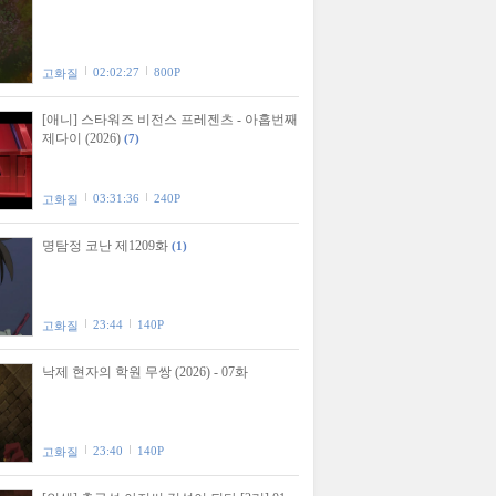
02:02:27
800P
고화질
[애니] 스타워즈 비전스 프레젠츠 - 아홉번째
제다이 (2026)
(7)
03:31:36
240P
고화질
명탐정 코난 제1209화
(1)
23:44
140P
고화질
낙제 현자의 학원 무쌍 (2026) - 07화
23:40
140P
고화질