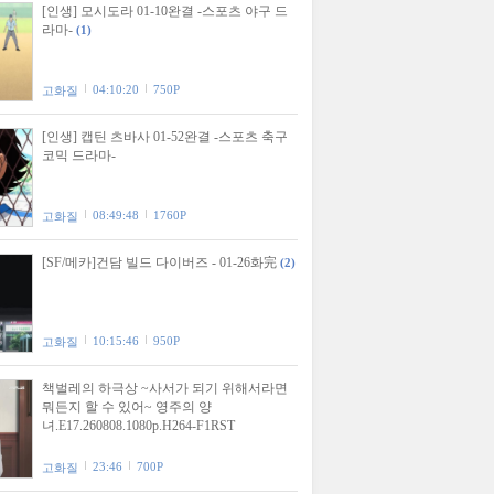
[인생] 모시도라 01-10완결 -스포츠 야구 드
라마-
(1)
04:10:20
750P
고화질
[인생] 캡틴 츠바사 01-52완결 -스포츠 축구
코믹 드라마-
08:49:48
1760P
고화질
[SF/메카]건담 빌드 다이버즈 - 01-26화完
(2)
10:15:46
950P
고화질
책벌레의 하극상 ~사서가 되기 위해서라면
뭐든지 할 수 있어~ 영주의 양
녀.E17.260808.1080p.H264-F1RST
23:46
700P
고화질