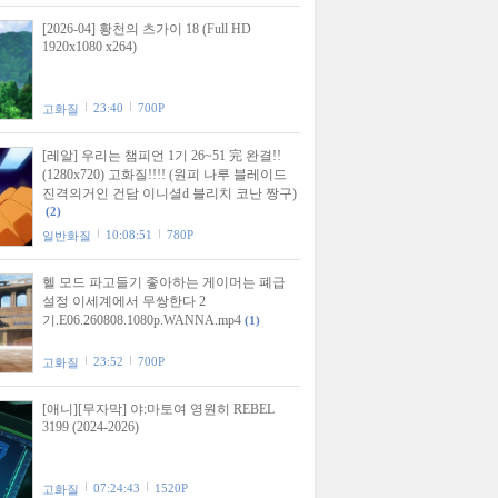
[2026-04] 황천의 츠가이 18 (Full HD
1920x1080 x264)
23:40
700P
고화질
[레알] 우리는 챔피언 1기 26~51 完 완결!!
(1280x720) 고화질!!!! (원피 나루 블레이드
진격의거인 건담 이니셜d 블리치 코난 짱구)
(2)
10:08:51
780P
일반화질
헬 모드 파고들기 좋아하는 게이머는 폐급
설정 이세계에서 무쌍한다 2
기.E06.260808.1080p.WANNA.mp4
(1)
23:52
700P
고화질
[애니][무자막] 야:마토여 영원히 REBEL
3199 (2024-2026)
07:24:43
1520P
고화질