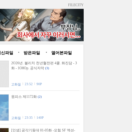
FILECITY
최신파일
받은파일
열어본파일
2O26년. 블리치 천년혈전편 4쿨. 화진담 - 3
화 - 1O8Op. 공식자막
(3)
23:52
90P
고화질
원피스 제1172화
(2)
23:35
140P
고화질
[인생] 공각기동대 01-05화 -모험 SF 액션-