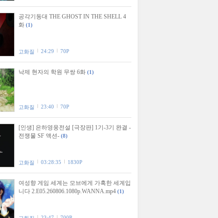
공각기동대 THE GHOST IN THE SHELL 4
화
(1)
24:29
70P
고화질
낙제 현자의 학원 무쌍 6화
(1)
23:40
70P
고화질
[인생] 은하영웅전설 [극장판] 1기-3기 완결 -
전쟁물 SF 액션-
(8)
03:28:35
1830P
고화질
여성향 게임 세계는 모브에게 가혹한 세계입
니다 2.E05.260806.1080p.WANNA.mp4
(1)
23:47
700P