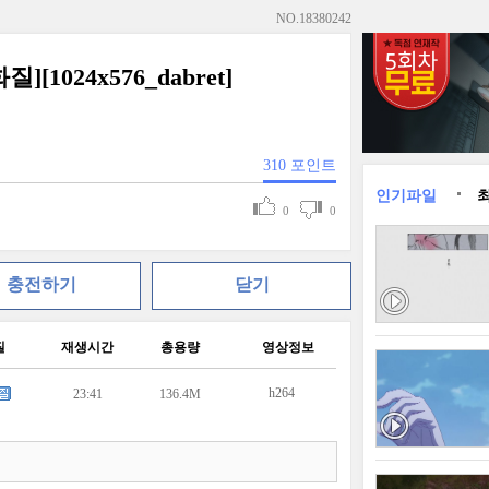
NO.
18380242
1024x576_dabret]
310
포인트
인기파일
0
0
충전하기
닫기
질
재생시간
총용량
영상정보
h264
23:41
136.4M