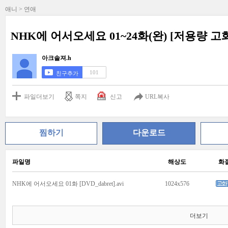
애니 > 연애
NHK에 어서오세요 01~24화(완) [저용량 고화질][
아크솔져.h
101
친구추가
파일더보기
쪽지
신고
URL복사
찜하기
다운로드
파일명
해상도
화
NHK에 어서오세요 01화 [DVD_dabret].avi
1024x576
더보기