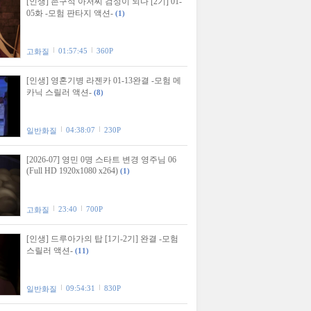
[인생] 촌구석 아저씨 검성이 되다 [2기] 01-
05화 -모험 판타지 액션-
(1)
01:57:45
360P
고화질
[인생] 영혼기병 라젠카 01-13완결 -모험 메
카닉 스릴러 액션-
(8)
04:38:07
230P
일반화질
[2026-07] 영민 0명 스타트 변경 영주님 06
(Full HD 1920x1080 x264)
(1)
23:40
700P
고화질
[인생] 드루아가의 탑 [1기-2기] 완결 -모험
스릴러 액션-
(11)
09:54:31
830P
일반화질