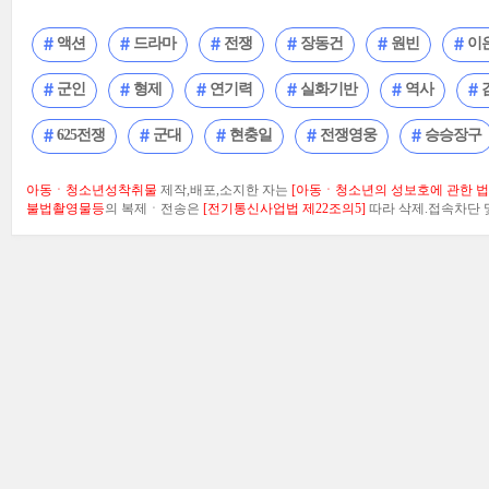
액션
드라마
전쟁
장동건
원빈
이
군인
형제
연기력
실화기반
역사
625전쟁
군대
현충일
전쟁영웅
승승장구
아동ㆍ청소년성착취물
제작,배포,소지한 자는
[아동ㆍ청소년의 성보호에 관한 법률
불법촬영물등
의 복제ㆍ전송은
[전기통신사업법 제22조의5]
따라 삭제.접속차단 및