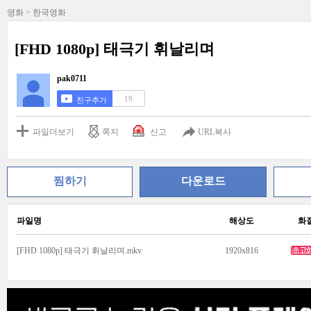
영화 > 한국영화
[FHD 1080p] 태극기 휘날리며
pak0711
19
친구추가
파일더보기
쪽지
신고
URL복사
찜하기
다운로드
파일명
해상도
화
[FHD 1080p] 태극기 휘날리며.mkv
1920x816