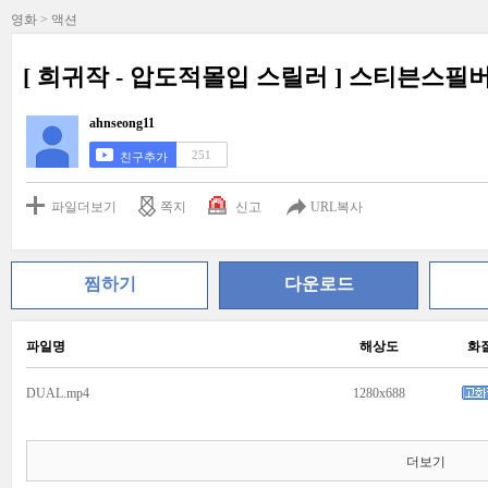
영화 > 액션
[ 희귀작 - 압도적몰입 스릴러 ] 스티븐스필
ahnseong11
251
친구추가
파일더보기
쪽지
신고
URL복사
찜하기
다운로드
파일명
해상도
화
DUAL.mp4
1280x688
더보기