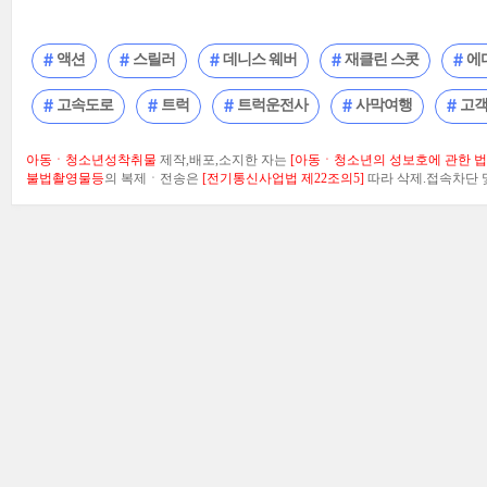
액션
스릴러
데니스 웨버
재클린 스콧
에
고속도로
트럭
트럭운전사
사막여행
고
아동ㆍ청소년성착취물
제작,배포,소지한 자는
[아동ㆍ청소년의 성보호에 관한 법률
불법촬영물등
의 복제ㆍ전송은
[전기통신사업법 제22조의5]
따라 삭제.접속차단 및