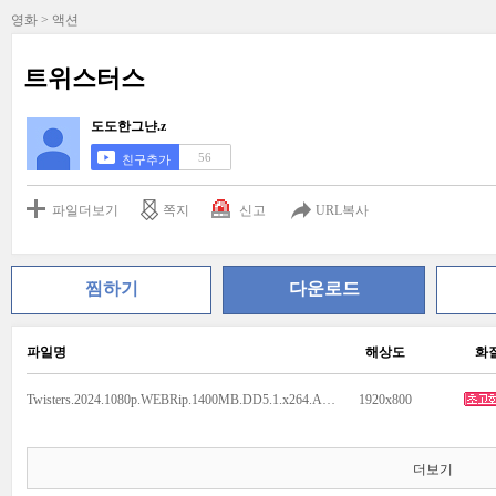
영화 > 액션
트위스터스
도도한그냔.z
56
친구추가
파일더보기
쪽지
신고
URL복사
찜하기
다운로드
파일명
해상도
화
Twisters.2024.1080p.WEBRip.1400MB.DD5.1.x264.AAC.mkv
1920x800
더보기