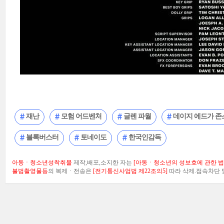
재난
모험 어드벤처
글렌 파월
데이지 에드가 존
블록버스터
토네이도
한국인감독
아동ㆍ청소년성착취물
제작,배포,소지한 자는
[아동ㆍ청소년의 성보호에 관한 법률
불법촬영물등
의 복제ㆍ전송은
[전기통신사업법 제22조의5]
따라 삭제.접속차단 및