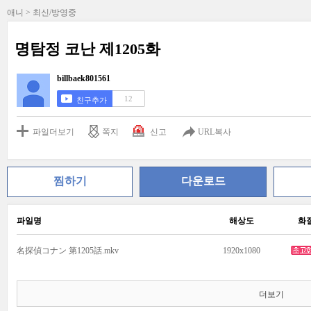
애니 > 최신/방영중
명탐정 코난 제1205화
billbaek801561
12
친구추가
파일더보기
쪽지
신고
URL복사
찜하기
다운로드
파일명
해상도
화
名探偵コナン 第1205話.mkv
1920x1080
더보기