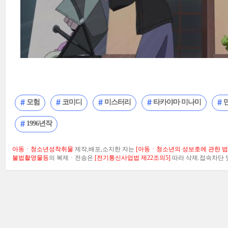
모험
코미디
미스터리
타카야마 미나미
1996년작
아동ㆍ청소년성착취물
제작,배포,소지한 자는
[아동ㆍ청소년의 성보호에 관한 법률
불법촬영물등
의 복제ㆍ전송은
[전기통신사업법 제22조의5]
따라 삭제.접속차단 및