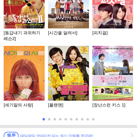
[동갑내기 과외하기
[시간을 달려서]
[피치걸]
레슨2]
[세기말의 사랑]
[플랜맨]
[장난스런 키스 1]
웹툰
매일매일 업데이트되는 최신 만화를 한곳에!