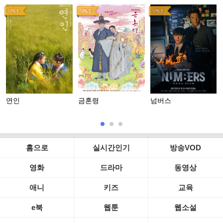
연인
금혼령
넘버스
홈으로
실시간인기
방송VOD
영화
드라마
동영상
애니
키즈
교육
e북
웹툰
웹소설