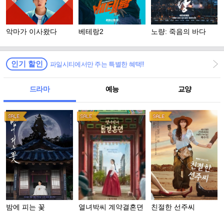
악마가 이사왔다
베테랑2
노량: 죽음의 바다
인기 할인
파일시티에서만 주는 특별한 혜택!!
드라마
예능
교양
밤에 피는 꽃
열녀박씨 계약결혼뎐
친절한 선주씨