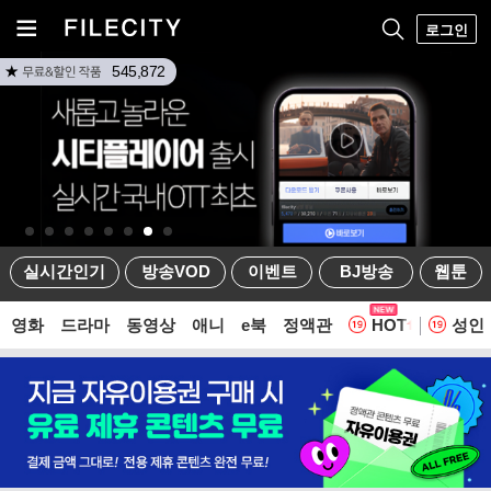
로그인
545,872
실시간인기
방송VOD
이벤트
BJ방송
웹툰
영화
드라마
동영상
애니
e북
정액관
HOT
성인
웹툰