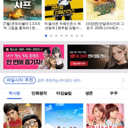
[7월] 존트라볼타 1.3.0.0
N 돌아온 두웨인존스 액
[극장판] 만달로리안과 그
억 그림을 훔쳐라 [ 젠틀
션범죄 [ 쎈투럴 잉텔ㄹ1
로구. 2026 (스타워즈, 12
맨 시프 ]완벽자막
전쑤 ] 공식자막 초고화질
번째 장편 실사 영화)
FHD5.1
파일시티 추천
금주 추천하는 #키워드 테마
짝사랑
만화원작
타임슬립
생존
우주