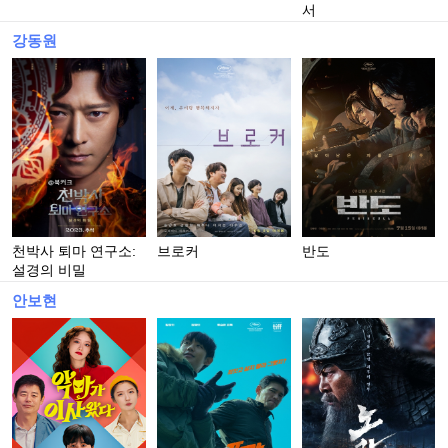
서
강동원
천박사 퇴마 연구소:
브로커
반도
설경의 비밀
안보현