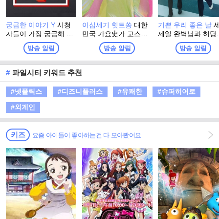
궁금한 이야기 Y
시청
이십세기 힛트쏭
대한
기쁜 우리 좋은 날
자들이 가장 궁금해 하
민국 가요史가 고스란
제일 완벽남과 허당
는 뉴스속의 화제, 인물
히 담긴 KBS의 올드 케
의 일촉즉발 생사 
방송 알림
방송 알림
방송 알림
을 카메라에 담아 이야
이팝 프로그램을 소환
전! 저마다 '내 인생
기의 이면에 숨어있는
하고 재해석하여 대중
주인공'이 되고픈, 
'WHY'를 흥미진진하게
이 원하는 뉴트로 가요
한 세대가 만들어가
#
파일시티 키워드 추천
풀어주는 프로그램
의 갈증을 해소하는, 신
멜로 가족 드라마
개념 뉴트로 음악 차트
#넷플릭스
#디즈니플러스
#유쾌한
#슈퍼히어로
쇼 프로그램
#외계인
키즈
요즘 아이들이 좋아하는건 다 모아봤어요