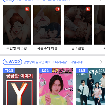
옥탑방 야스킹
자본주의 하렘
금의환향
방송VOD
생방송이 끝나면 바로! 기다리지말고 파일시티!
790회
325회
93회