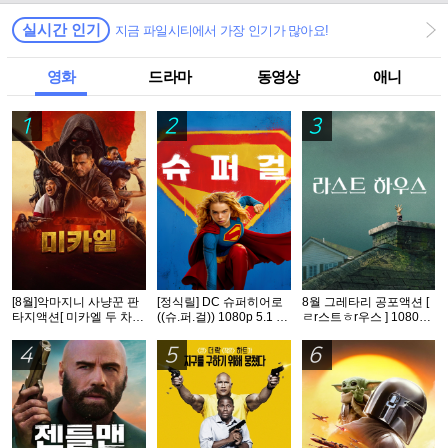
실시간 인기
지금 파일시티에서 가장 인기가 많아요!
영화
드라마
동영상
애니
1
2
3
[8월]악마지니 사냥꾼 판
[정식릴] DC 슈퍼히어로
8월 그레타리 공포액션 [
타지액션[ 미카엘 두 차원
((슈.퍼.걸)) 1080p 5.1 공
ㄹr스트ㅎr우스 ] 1080p
의 헌터 ]완벽자막
식자막
5.1 공식자막
4
5
6