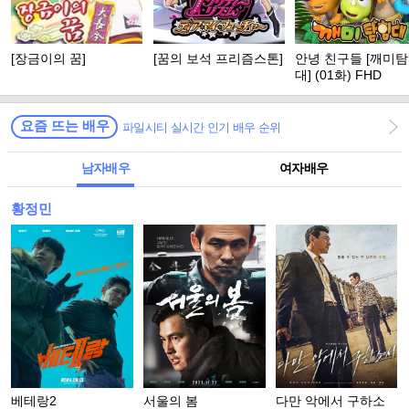
[장금이의 꿈]
[꿈의 보석 프리즘스톤]
안녕 친구들 [깨미
대] (01화) FHD
요즘 뜨는 배우
파일시티 실시간 인기 배우 순위
남자배우
여자배우
황정민
베테랑2
서울의 봄
다만 악에서 구하소