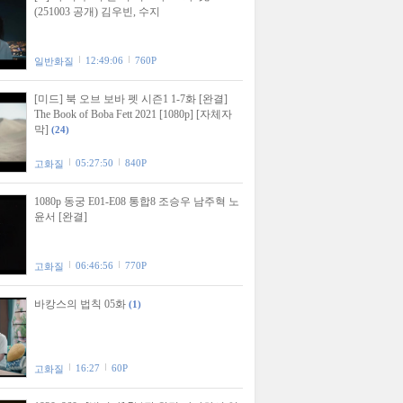
(251003 공개) 김우빈, 수지
12:49:06
760P
일반화질
[미드] 북 오브 보바 펫 시즌1 1-7화 [완결]
The Book of Boba Fett 2021 [1080p] [자체자
막]
(24)
05:27:50
840P
고화질
1080p 동궁 E01-E08 통합8 조승우 남주혁 노
윤서 [완결]
06:46:56
770P
고화질
바캉스의 법칙 05화
(1)
16:27
60P
고화질