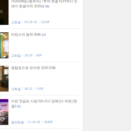
1920x960p [범죄자] 7부작 완결 타카하시 잇
세이 한글자막 2026년
(6)
05:18:16
1220P
고화질
바캉스의 법칙 06화
(1)
16:16
60P
고화질
명탐정으로 있어줘 2026 03화
48:32
110P
고화질
이런 엿같은 사랑 E01-E12 정해인1 하영 [완
결]
(1)
11:44:18
3040P
일반화질