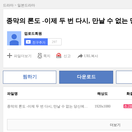
드라마 > 일본드라마
종막의 론도 -이제 두 번 다시, 만날 수 없는 당
업로드회원
297
친구추가
파일더보기
쪽지
신고
URL복사
찜하기
다운로드
파일명
해상도
화
종막의 론도 -이제 두 번 다시, 만날 수 없는 당신에게- EP07 [1080p].mp4
1920x1080
더보기