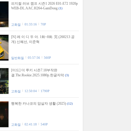
피지컬 러브 캠프 시즌1 2026 E01-E72 1920p
WEB-DL.AAC.H264-GamDong
(1)
01:33:16
70P
고화질
[N] 레 이 디 두 아. 1화~8화. 完 (260213 공
개) 신혜선, 이준혁
05:57:56
560P
일반화질
[미드] 더 루키 시즌7.18부작완
결.The.Rookie.2025.1080p.한글자막
(3)
12:50:04
1790P
고화질
행복한 카나코의 암살자 생활 (2025)
(12)
02:41:18
540P
고화질