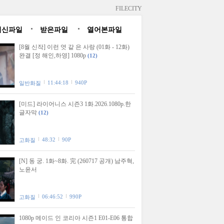
FILECITY
최신파일
받은파일
열어본파일
[8월 신작] 이런 엿 같 은 사랑 (01화 - 12화)
완결 [정 해인,하영] 1080p
(12)
11:44:18
940P
일반화질
[미드] 라이어니스 시즌3 1화.2026.1080p.한
글자막
(12)
48:32
90P
고화질
[N] 동 궁. 1화~8화. 完 (260717 공개) 남주혁,
노윤서
06:46:52
990P
고화질
1080p 메이드 인 코리아 시즌1 E01-E06 통합