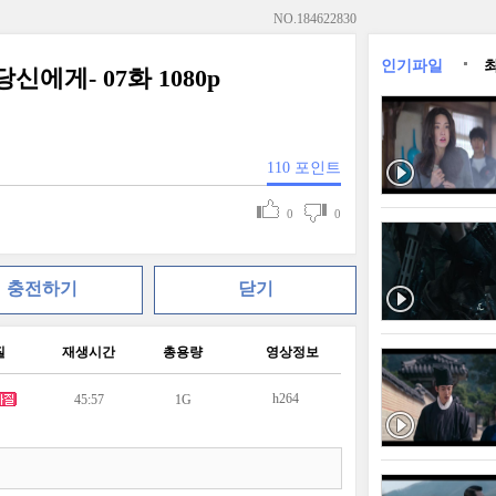
NO.
184622830
인기파일
신에게- 07화 1080p
110
포인트
0
0
충전하기
닫기
질
재생시간
총용량
영상정보
h264
45:57
1G