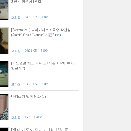
3 현빈 정우성 [완결]
06:35:52
380P
고화질
[Paramount+] 라이어니스：특수 작전팀
(Special Ops：Lioness) 시즌2
(44)
06:31:05
510P
고화질
[미드완결]채드 파워스.1시즌.1~6화.1080p.
한글자막
03:19:05
850P
고화질
바캉스의 법칙 04화
(1)
15:30
60P
고화질
[N] 다 이 루 어 질 지 니. 1화~13화. 完