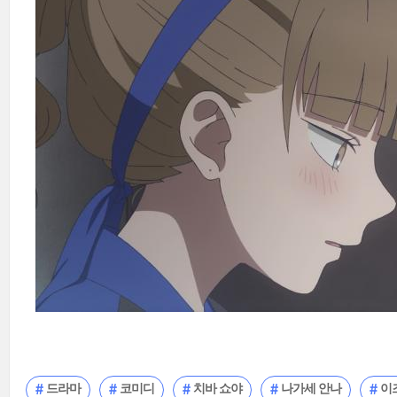
드라마
코미디
치바 쇼야
나가세 안나
이