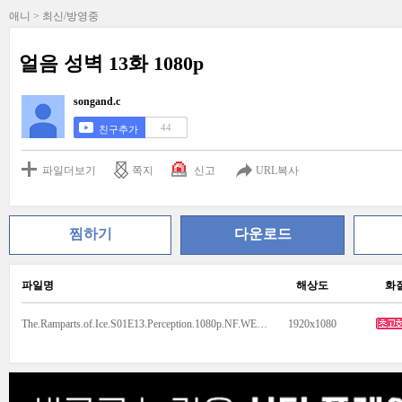
애니 > 최신/방영중
얼음 성벽 13화 1080p
songand.c
44
친구추가
파일더보기
쪽지
신고
URL복사
찜하기
다운로드
파일명
해상도
화
The.Ramparts.of.Ice.S01E13.Perception.1080p.NF.WEB-DL.DUAL.AAC2.0.H.264.MSubs-ToonsHub.mkv
1920x1080