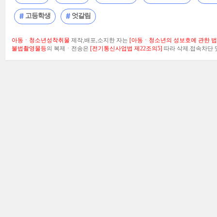
고등학생
엇갈림
아동ㆍ청소년성착취물
제작,배포,소지한 자는
[아동ㆍ청소년의 성보호에 관한 법률
불법촬영물등
의 복제ㆍ전송은
[전기통신사업법 제22조의5]
따라 삭제.접속차단 및