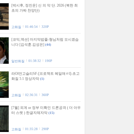
[박시후, 정진운] 신 의 악 단. 2026 (북한 최
초의 가짜 찬양단)
01:46:54
320P
고화질
[코믹,액션] 마지막밥줄-형님처럼 모시겠습
니다 [김석훈.김성은]
(44)
01:38:32
190P
일반화질
라Ol언고슬리SF-[프로잭트 헤일매ㄹl]-초고
화질 5.1 정상자막
(1)
02:36:31
360P
고화질
[7월] 외계 or 정부 미확인 드론공격 ( 더 아우
터 스렛 ) 한글자체자막
(15)
01:35:28
290P
고화질