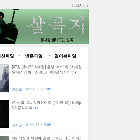
FILECITY
최신파일
받은파일
열어본파일
[07월 떳따SF초대형] 흥행 박스1위 [초대형
SF대작영화] [스워즈] 1080공식자막
(5)
02:11:58
310P
고화질
[정식릴] DC 슈퍼히어로 ((슈.퍼.걸)) 1080p
5.1 공식자막
(1)
01:42:12
290P
고화질
8월 적진 한복판에 홀로 남겨진 미군 병사 [