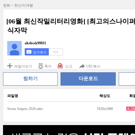
영화 > 최신/미개봉
[06월 최신작밀리터리영화] [최고의스나이퍼] 
식자막
akehssk99811
121
친구추가
파일더보기
쪽지
신고
URL복사
찜하기
다운로드
파일명
해상도
화
Seven Snipers 2026.mkv
1920x1080