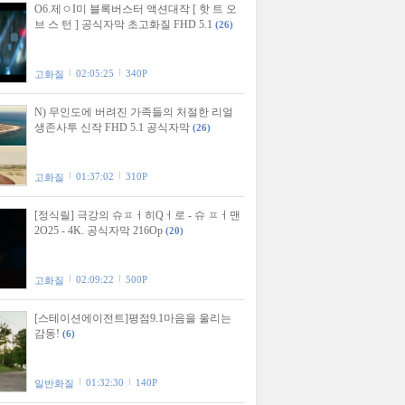
O6.제ㅇI미 블록버스터 액션대작 [ 핫 트 오
브 스 턴 ] 공식자막 초고화질 FHD 5.1
(26)
02:05:25
340P
고화질
N) 무인도에 버려진 가족들의 처절한 리얼
생존사투 신작 FHD 5.1 공식자막
(26)
01:37:02
310P
고화질
[정식릴] 극강의 슈ㅍㅓ히Qㅓ로 - 슈 ㅍㅓ맨
2O25 - 4K. 공식자막 216Op
(20)
02:09:22
500P
고화질
[스테이션에이전트]평점9.1마음을 울리는
감동!
(6)
01:32:30
140P
일반화질