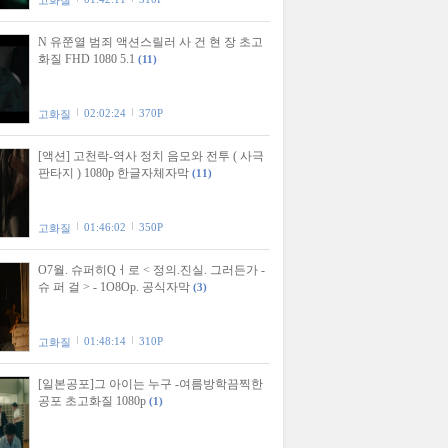
고화질
N 유쭌열 범죄 액션스릴러 사 건 현 장 초고
화질 FHD 1080 5.1
(11)
02:02:24
370P
고화질
[액션] 고천락-역사 정치 음모와 전투 ( 사극
판타지 ) 1080p 한글자체자막
(11)
01:46:02
350P
고화질
O7월. 슈퍼히Qㅓ로 < 정의.진실. 그러든가 -
슈 퍼 걸 > - 1O8Op. 공식자막
(3)
01:48:14
310P
고화질
[일본공포]그 아이는 누구 -여름방학끔찍한
공포 초고화질 1080p
(1)