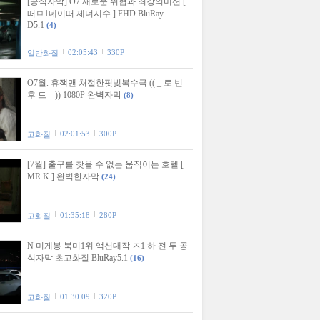
[공식자막] O7 새로운 위협과 최강의미션 [
떠ㅁ1네이떠 제너시수 ] FHD BluRay
D5.1
(4)
02:05:43
330P
일반화질
O7월. 휴잭맨 처절한핏빛복수극 (( _ 로 빈
후 드 _ )) 1080P 완벽자막
(8)
02:01:53
300P
고화질
[7월] 출구를 찾을 수 없는 움직이는 호텔 [
MR.K ] 완벽한자막
(24)
01:35:18
280P
고화질
N 미게봉 북미1위 액션대작 ㅈ1 하 전 투 공
식자막 초고화질 BluRay5.1
(16)
01:30:09
320P
고화질