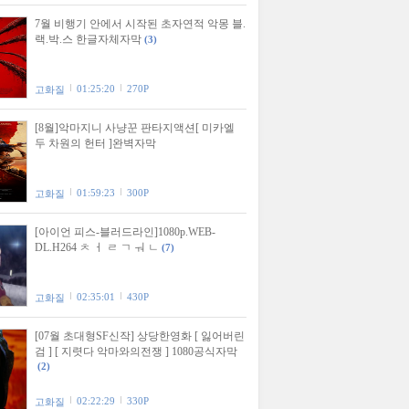
7월 비행기 안에서 시작된 초자연적 악몽 블.
랙.박.스 한글자체자막
(3)
01:25:20
270P
고화질
[8월]악마지니 사냥꾼 판타지액션[ 미카엘
두 차원의 헌터 ]완벽자막
01:59:23
300P
고화질
[아이언 피스-블러드라인]1080p.WEB-
DL.H264 ㅊ ㅓ ㄹ ㄱ ㅝ ㄴ
(7)
02:35:01
430P
고화질
[07월 초대형SF신작] 상당한영화 [ 잃어버린
검 ] [ 지렷다 악마와의전쟁 ] 1080공식자막
(2)
02:22:29
330P
고화질