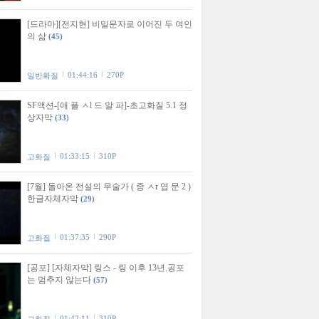
[드라마][전지현] 비밀문자로 이어진 두 여인
의 삶
(45)
01:44:16
270P
일반화질
SF액션-[애 플 ㅅl 드 알 파]-초고화질 5.1 정
상자막
(33)
01:33:15
310P
고화질
[7월] 돌아온 전설의 무술가 ( 종 ㅅr 엽 문 2 )
한글자체자막
(29)
01:37:35
290P
고화질
[공포] [자체자막] 링스 - 링 이후 13년.공포
는 멈추지 않는다
(57)
01:42:11
310P