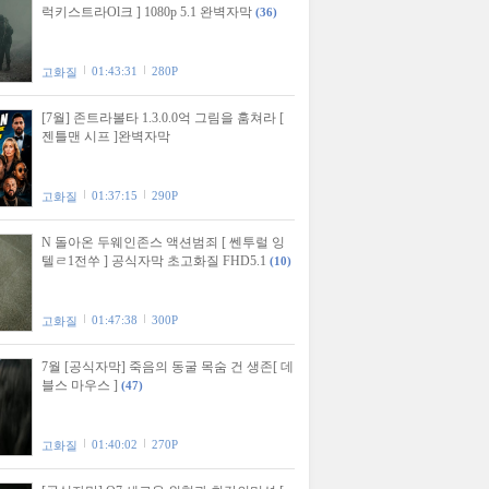
럭키스트라Ol크 ] 1080p 5.1 완벽자막
(36)
01:43:31
280P
고화질
[7월] 존트라볼타 1.3.0.0억 그림을 훔쳐라 [
젠틀맨 시프 ]완벽자막
01:37:15
290P
고화질
N 돌아온 두웨인존스 액션범죄 [ 쎈투럴 잉
텔ㄹ1전쑤 ] 공식자막 초고화질 FHD5.1
(10)
01:47:38
300P
고화질
7월 [공식자막] 죽음의 동굴 목숨 건 생존[ 데
블스 마우스 ]
(47)
01:40:02
270P
고화질