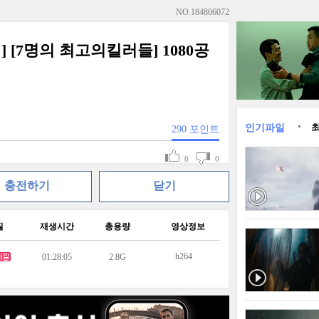
NO.
184806072
[7명의 최고의킬러들] 1080공
인기파일
290
포인트
0
0
충전하기
닫기
질
재생시간
총용량
영상정보
h264
01:28:05
2.8G