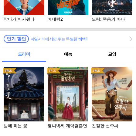
악마가 이사왔다
베테랑2
노량: 죽음의 바다
인기 할인
파일시티에서만 주는 특별한 혜택!!
드라마
예능
교양
밤에 피는 꽃
열녀박씨 계약결혼뎐
친절한 선주씨