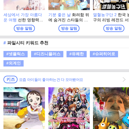
세상에서 가장 아름다
기분 좋은 날
화려함 뒤
열혈농구단 2
한국 
운 여행
선한 영향력을
에 숨겨진 스타들의 진
구의 리빙 레전드 
따라 기부의 기쁨과 즐
솔한 이야기와 이색 명
훈이 직접 선택한 
방송 알림
방송 알림
방송 알림
거움을 전하고, 기부 문
소에서 펼쳐지는 스타
계 최강 농구팀 ‘라
화 확산을 유도하는 사
들의 특별한 체험. 그리
이글스’! 아시아 제
회 공헌 프로그램
고 유쾌한 강의, 기분
이어 전국 아마추어
#
파일시티 키워드 추천
좋은 정보! 웃음과 눈물
강팀들과 자존심을 
이 함께하는 명강의와
‘전국 최강전’을 펼
#넷플릭스
#디즈니플러스
#유쾌한
#슈퍼히어로
생활에 유익한 다양한
국내 정상에 도전한
정보가 함께 하는 프로
국내 최강을 향한 <
#외계인
그램
이징이글스>의 두 
비상이 시작된다.
키즈
요즘 아이들이 좋아하는건 다 모아봤어요