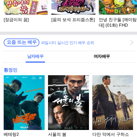
[장금이의 꿈]
[꿈의 보석 프리즘스톤]
안녕 친구들 [깨미
대] (01화) FHD
요즘 뜨는 배우
파일시티 실시간 인기 배우 순위
남자배우
여자배우
황정민
베테랑2
서울의 봄
다만 악에서 구하소