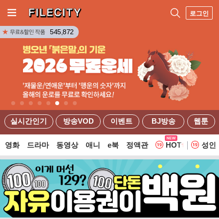
로그인
545,872
실시간인기
방송VOD
이벤트
BJ방송
웹툰
영화
드라마
동영상
애니
e북
정액관
HOT
성인
웹툰