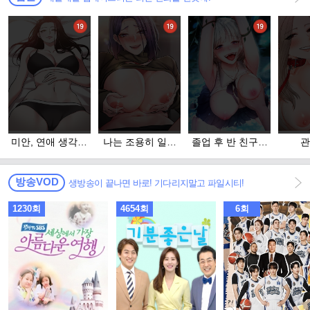
미안, 연애 생각은
나는 조용히 일하
졸업 후 반 친구들
관
없어
고 싶다
을 다 따먹음
방송VOD
생방송이 끝나면 바로! 기다리지말고 파일시티!
1230회
4654회
6회