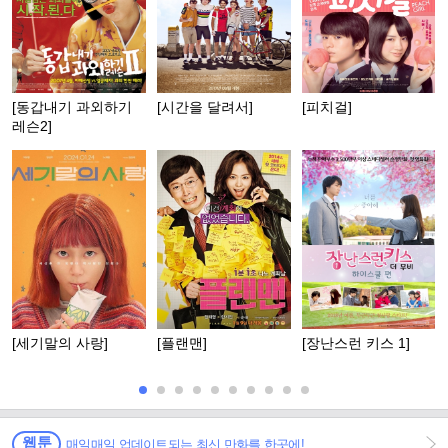
[동갑내기 과외하기
[시간을 달려서]
[피치걸]
레슨2]
[세기말의 사랑]
[플랜맨]
[장난스런 키스 1]
웹툰
매일매일 업데이트되는 최신 만화를 한곳에!