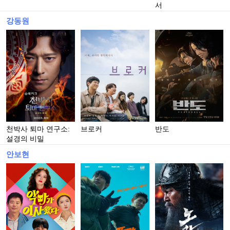
서
강동원
천박사 퇴마 연구소:
브로커
반도
설경의 비밀
안보현