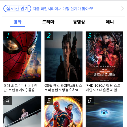
실시간 인기
지금 파일시티에서 가장 인기가 많아요!
영화
드라마
동영상
애니
1
2
3
역대 최고 [ ㄱㅓㅁㅣ인
O8월 멧ㄷㅔQI먼x크리스
[FHD 1080p] 닥터 스트
간. 브랜뉴데이 ] 톰홀랜
토퍼놀란 < 평점 9.3 액션
레인지：대혼돈의 멀티
드 - HDTS 1O8Op. 공식
대작 > - CAM. 공식자막
버스
자막
4
5
6