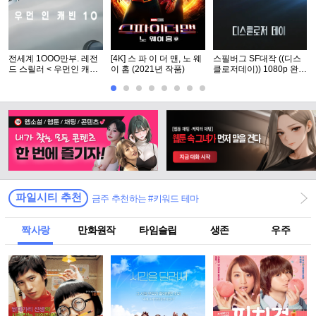
전세계 1OOO만부. 레전
[4K] 스 파 이 더 맨, 노 웨
스필버그 SF대작 ((디스
드 스릴러 < 우먼인 캐빈
이 홈 (2021년 작품)
클로저데이)) 1080p 완벽
10 >- 1O8Op. 공식자막
자막
파일시티 추천
금주 추천하는 #키워드 테마
짝사랑
만화원작
타임슬립
생존
우주