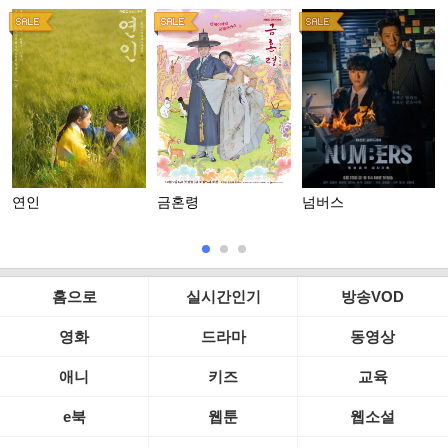
연인
금혼령
넘버스
홈으로
실시간인기
방송VOD
영화
드라마
동영상
애니
키즈
교육
e북
웹툰
웹소설