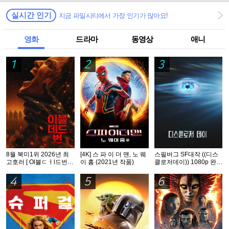
실시간 인기
지금 파일시티에서 가장 인기가 많아요!
영화
드라마
동영상
애니
1
2
3
8월 북미1위 2026년 최
[4K] 스 파 이 더 맨, 노 웨
스필버그 SF대작 ((디스
고호러 [ Ol블ㄷㅓl드번 ]
이 홈 (2021년 작품)
클로저데이)) 1080p 완벽
1080p 5.1 완벽자막
자막
4
5
6