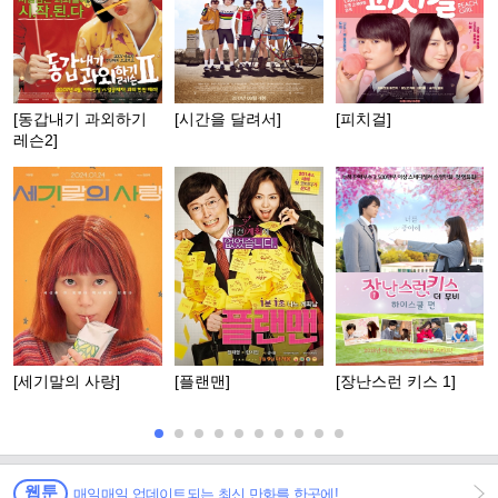
[동갑내기 과외하기
[시간을 달려서]
[피치걸]
레슨2]
[세기말의 사랑]
[플랜맨]
[장난스런 키스 1]
웹툰
매일매일 업데이트되는 최신 만화를 한곳에!