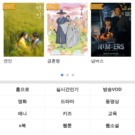
연인
금혼령
넘버스
홈으로
실시간인기
방송VOD
영화
드라마
동영상
애니
키즈
교육
e북
웹툰
웹소설