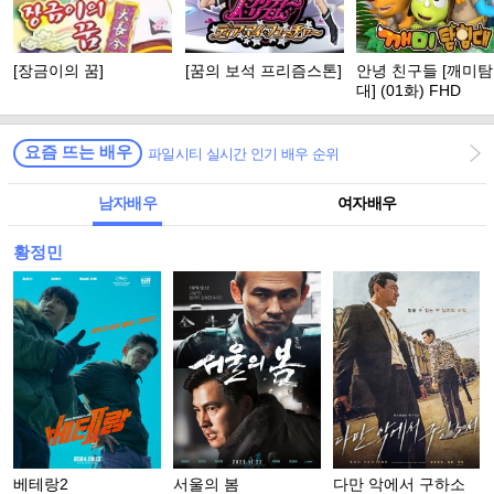
[장금이의 꿈]
[꿈의 보석 프리즘스톤]
안녕 친구들 [깨미
대] (01화) FHD
요즘 뜨는 배우
파일시티 실시간 인기 배우 순위
남자배우
여자배우
황정민
베테랑2
서울의 봄
다만 악에서 구하소