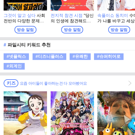
그것이 알고 싶다
사회
전지적 참견 시점
"당신
속풀이쇼 동치미
수
전반의 다양한 문제점
의 인생에 참견해드립
가 나를 바꾸고 세
들을 들여다보는 SBS
니다!" 매니저들의 거침
바꾼다! 살면서 어
방송 알림
방송 알림
방송 알림
의 대표적인 시사고발
없는 제보로 공개되는
든 누구나 마주치는
프로그램
스타들의 리얼 일상! 그
터지는 일들! 나만 
리고 시작되는 다양한
하고 나만 답답한 걸
#
파일시티 키워드 추천
'참견 고수'들의 시시콜
까? 정답은 NO! 주부
콜한 참견!
단! 말발은 100단! 
#넷플릭스
#디즈니플러스
#유쾌한
#슈퍼히어로
는 친구, 때로는 언
같은 동치미 마담들
#외계인
속풀이로 답답한 가
에 살얼음 동동 띄운
원한 동치미를 선사
키즈
요즘 아이들이 좋아하는건 다 모아봤어요
다!