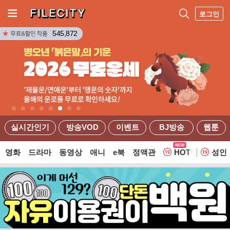
로그인
545,872
실시간인기
방송VOD
이벤트
BJ방송
웹툰
영화
드라마
동영상
애니
e북
정액관
HOT
성인
웹툰