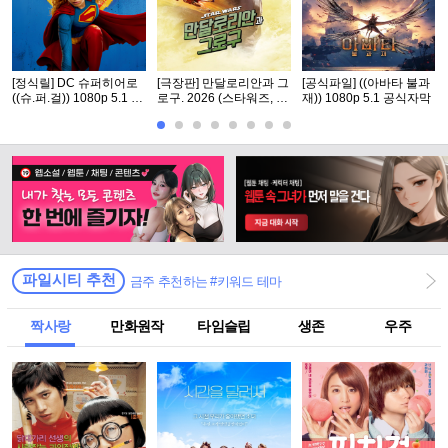
[정식릴] DC 슈퍼히어로
[극장판] 만달로리안과 그
[공식파일] ((아바타 불과
((슈.퍼.걸)) 1080p 5.1 공
로구. 2026 (스타워즈, 12
재)) 1080p 5.1 공식자막
식자막
번째 장편 실사 영화)
파일시티 추천
금주 추천하는 #키워드 테마
짝사랑
만화원작
타임슬립
생존
우주