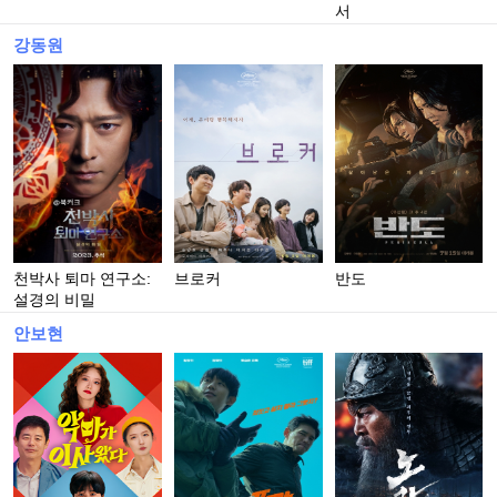
서
강동원
천박사 퇴마 연구소:
브로커
반도
설경의 비밀
안보현