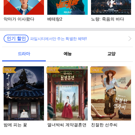
악마가 이사왔다
베테랑2
노량: 죽음의 바다
인기 할인
파일시티에서만 주는 특별한 혜택!!
드라마
예능
교양
밤에 피는 꽃
열녀박씨 계약결혼뎐
친절한 선주씨