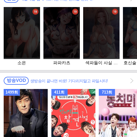
소은
파파카츠
섹파들이 사실 가
호신술
족이었다
방송VOD
생방송이 끝나면 바로! 기다리지말고 파일시티!
1499회
411회
713회