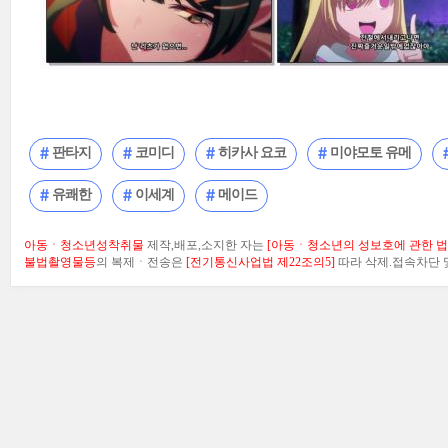
판타지
코미디
히카사 요코
미야모토 유메
유쾌한
이세계
메이드
아동ㆍ청소년성착취물
제작,배포,소지한 자는
[아동ㆍ청소년의 성보호에 관한 법률
불법촬영물등
의 복제ㆍ전송은
[전기통신사업법 제22조의5]
따라 삭제.접속차단 및