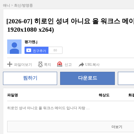
애니 > 최신/방영중
[2026-07] 히로인 성녀 아니요 올 워크스 메이드
1920x1080 x264)
평가맨.j
80
친구추가
파일더보기
쪽지
신고
URL복사
찜하기
다운로드
파일명
해상도
화
히로인 성녀 아니요 올 워크스 메이드 입니다 자랑 02 (Full HD 1920x1080 x264).ass
더보기