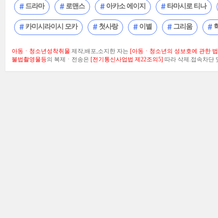
드라마
로맨스
아카소 에이지
타마시로 티나
카미시라이시 모카
첫사랑
이별
그리움
아동ㆍ청소년성착취물
제작,배포,소지한 자는
[아동ㆍ청소년의 성보호에 관한 법률
불법촬영물등
의 복제ㆍ전송은
[전기통신사업법 제22조의5]
따라 삭제.접속차단 및