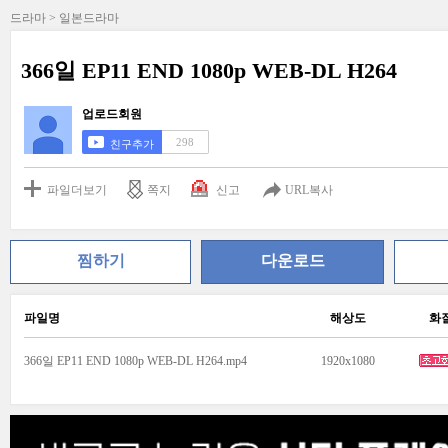
드라마 > 일본드라마
366일 EP11 END 1080p WEB-DL H264
업로드회원
298
친구추가
파일더보기
쪽지
신고
URL복사
찜하기
다운로드
파일명
해상도
화
366일 EP11 END 1080p WEB-DL H264.mp4
1920x1080