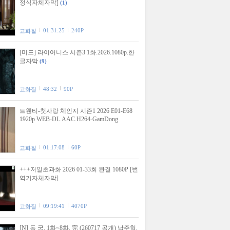
정식자체자막]
(1)
01:31:25
240P
고화질
[미드] 라이어니스 시즌3 1화.2026.1080p.한
글자막
(9)
48:32
90P
고화질
트웬티-첫사랑 체인지 시즌1 2026 E01-E68
1920p WEB-DL.AAC.H264-GamDong
01:17:08
60P
고화질
+++저일초과화 2026 01-33회 완결 1080P [번
역기자체자막]
09:19:41
4070P
고화질
[N] 동 궁. 1화~8화. 完 (260717 공개) 남주혁,