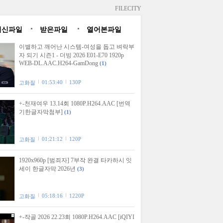
FILECITY
최신파일
받은파일
열어본파일
이별하고 깨어난 시스템-여성을 돕고 벼락부
자 되기 시즌1 - 더빙 2026 E01-E70 1920p
WEB-DL.AAC.H264-GamDong
(1)
01:53:40
130P
고화질
+-천재여우 13.14회 1080P.H264.AAC [번역
기한글자막첨부]
(1)
01:21:12
120P
고화질
1920x960p [범죄자] 7부작 완결 타카하시 잇
세이 한글자막 2026년
(3)
05:18:16
1220P
고화질
+-작골 2026 22.23회 1080P.H264.AAC [iQIYI