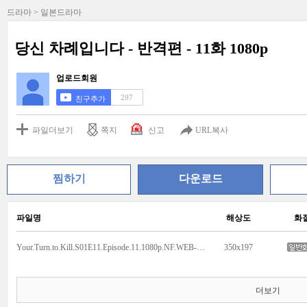
드라마 > 일본드라마
당신 차례입니다 - 반격편 - 11화 1080p
업로드회원
297
친구추가
파일더보기
쪽지
신고
URL복사
찜하기
다운로드
파일명
해상도
화
Your.Turn.to.Kill.S01E11.Episode.11.1080p.NF.WEB-DL.AAC2.0.H.264-GNom.mkv
350x197
더보기