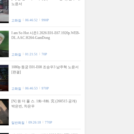
노윤서
06:46:52
990P
고화질
I am So Hot 시즌1.2026.E01-E67.1920p.WEB-
DL.AAC.H264-GamDong
01:21:51
70P
고화질
1080p 동궁 E01-E08 조승우3 남주혁 노윤서
[완결]
06:46:53
970P
고화질
[N] 원 더 풀 스. 1화~8화. 完 (260515 공개)
박은빈, 차은우
09:26:18
770P
일반화질