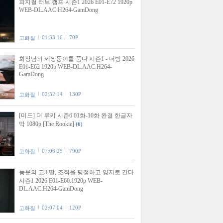
피지컬 러브 캠프 시즌1 2026 E01-E72 1920p
WEB-DL.AAC.H264-GamDong
01:33:16
70P
고화질
회장님의 세쌍둥이를 품다 시즌1 - 더빙 2026
E01-E62 1920p WEB-DL.AAC.H264-
GamDong
02:32:14
130P
고화질
[미드] 더 루키 시즌6 01화-10화 완결 한글자
막 1080p [The Rookie]
(6)
07:06:25
790P
고화질
풍운의 고3 딸, 조직을 평정하고 양지로 간다
시즌1 2026 E01-E60.1920p WEB-
DL.AAC.H264-GamDong
02:07:04
120P
고화질