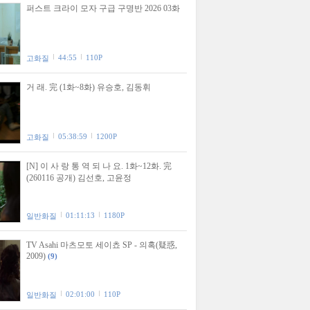
퍼스트 크라이 모자 구급 구명반 2026 03화
44:55
110P
고화질
거 래. 完 (1화~8화) 유승호, 김동휘
05:38:59
1200P
고화질
[N] 이 사 랑 통 역 되 나 요. 1화~12화. 完
(260116 공개) 김선호, 고윤정
01:11:13
1180P
일반화질
TV Asahi 마츠모토 세이쵸 SP - 의혹(疑惑,
2009)
(9)
02:01:00
110P
일반화질