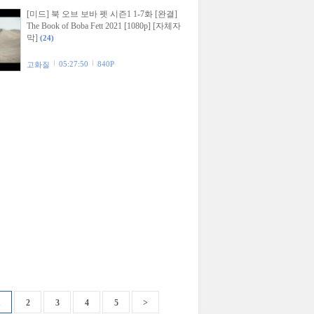
[미드] 북 오브 보바 펫 시즌1 1-7화 [완결]
The Book of Boba Fett 2021 [1080p] [자체자
막]
(24)
05:27:50
840P
고화질
1
2
3
4
5
>