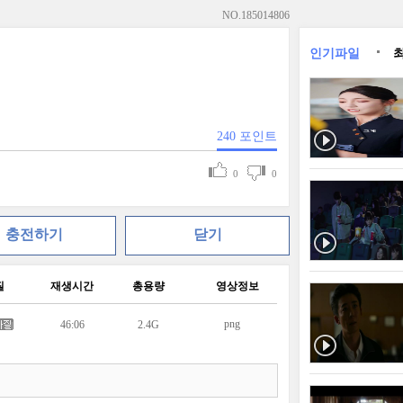
NO.
185014806
인기파일
240
포인트
0
0
충전하기
닫기
질
재생시간
총용량
영상정보
png
46:06
2.4G