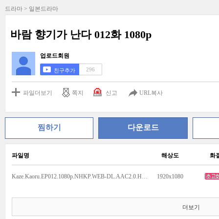
드라마 > 일본드라마
바람 향기가 난다 012화 1080p
업로드회원
296
친구추가
파일더보기
쪽지
신고
URL복사
찜하기
다운로드
파일명
해상도
화
Kaze.Kaoru.EP012.1080p.NHKP.WEB-DL.AAC2.0.H.264.mkv
1920x1080
더보기