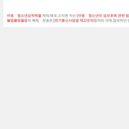
아동ㆍ청소년성착취물
제작,배포,소지한 자는
[아동ㆍ청소년의 성보호에 관한 법률
불법촬영물등
의 복제ㆍ전송은
[전기통신사업법 제22조의5]
따라 삭제.접속차단 및