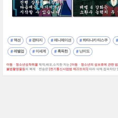
액션
판타지
애니메이션
하타나카 타스쿠
레벨업
이세계
혹독한
난이도
아동ㆍ청소년성착취물
제작,배포,소지한 자는
[아동ㆍ청소년의 성보호에 관한 법률
불법촬영물등
의 복제ㆍ전송은
[전기통신사업법 제22조의5]
따라 삭제.접속차단 및