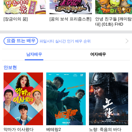
[장금이의 꿈]
[꿈의 보석 프리즘스톤]
안녕 친구들 [깨미
대] (01화) FHD
요즘 뜨는 배우
파일시티 실시간 인기 배우 순위
남자배우
여자배우
안보현
악마가 이사왔다
베테랑2
노량: 죽음의 바다