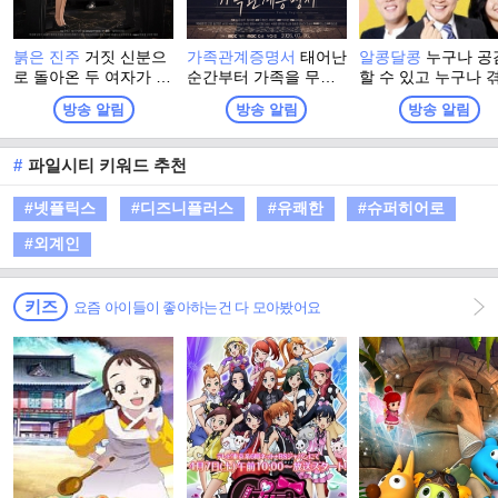
붉은 진주
거짓 신분으
가족관계증명서
태어난
알콩달콩
누구나 공
로 돌아온 두 여자가 아
순간부터 가족을 무너
할 수 있고 누구나 
델 가에 감춰진 죄악과
뜨린 존재로 낙인찍힌
수 있는 일상 속 생
방송 알림
방송 알림
방송 알림
진실을 밝혀내는 복수
한 아이와, 냉혹한 편견
정보 이야기를 담은
연대기를 그리는 드라
과 운명에 맞서 자신의
로그램
마
삶을 되찾아 가는 여성
#
파일시티 키워드 추천
의 이야기를 담은 드라
마
#넷플릭스
#디즈니플러스
#유쾌한
#슈퍼히어로
#외계인
키즈
요즘 아이들이 좋아하는건 다 모아봤어요