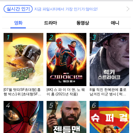
실시간 인기
지금 파일시티에서 가장 인기가 많아요!
영화
드라마
동영상
애니
1
2
3
[07월 떳따SF초대형] 흥
[4K] 스 파 이 더 맨, 노 웨
8월 적진 한복판에 홀로
행 박스1위 [초대형SF대
이 홈 (2021년 작품)
남겨진 미군 병사 [ 럭키
작영화] [스워즈] 1080공
스트라Ol크 ] 1080p 5.1
식자막
완벽자막
4
5
6