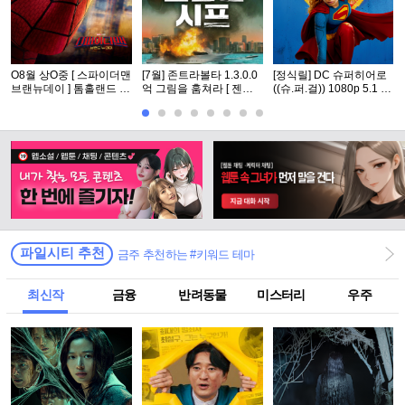
O8월 상O중 [ 스파이더맨
[7월] 존트라볼타 1.3.0.0
[정식릴] DC 슈퍼히어로
브랜뉴데이 ] 톰홀랜드 -
억 그림을 훔쳐라 [ 젠틀
((슈.퍼.걸)) 1080p 5.1 공
CAM 버전. 공식자막
맨 시프 ]완벽자막
식자막
파일시티 추천
금주 추천하는 #키워드 테마
최신작
금융
반려동물
미스터리
우주