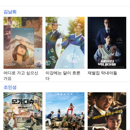
김남희
어디로 가고 싶으신
이강에는 달이 흐른
재벌집 막내아들
가요
다
조인성