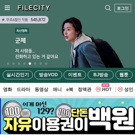
로그인
545,872
실시간인기
방송VOD
이벤트
BJ방송
웹툰
영화
드라마
동영상
애니
e북
정액관
HOT
성인
웹툰