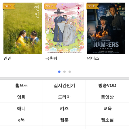
연인
금혼령
넘버스
홈으로
실시간인기
방송VOD
영화
드라마
동영상
애니
키즈
교육
e북
웹툰
웹소설