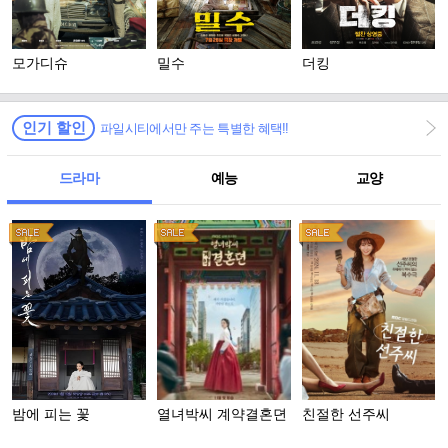
모가디슈
밀수
더킹
인기 할인
파일시티에서만 주는 특별한 혜택!!
드라마
예능
교양
밤에 피는 꽃
열녀박씨 계약결혼뎐
친절한 선주씨