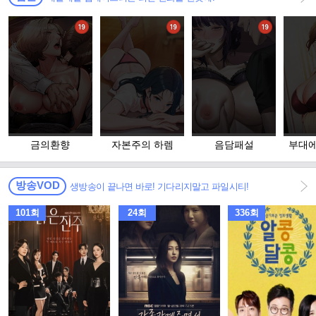
금의환향
자본주의 하렘
음담패설
부대에
방송VOD
생방송이 끝나면 바로! 기다리지말고 파일시티!
101회
24회
336회