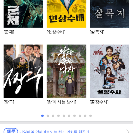
[군체]
[현상수배]
[살목지]
[짱구]
[왕과 사는 남자]
[끝장수사]
웹툰
매일매일 업데이트되는 최신 만화를 한곳에!