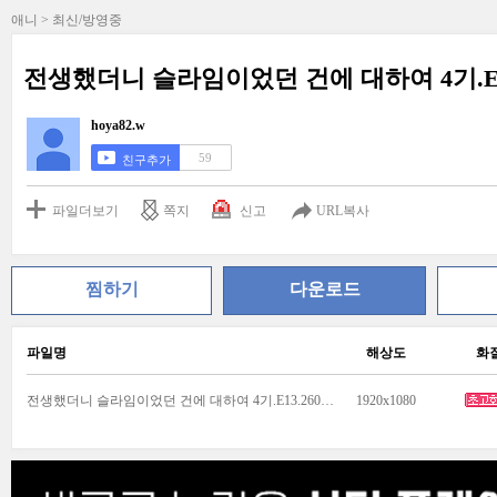
애니 > 최신/방영중
전생했더니 슬라임이었던 건에 대하여 4기.E13.2
hoya82.w
59
친구추가
파일더보기
쪽지
신고
URL복사
찜하기
다운로드
파일명
해상도
화
전생했더니 슬라임이었던 건에 대하여 4기.E13.260704.1080p.WANNA.mp4
1920x1080