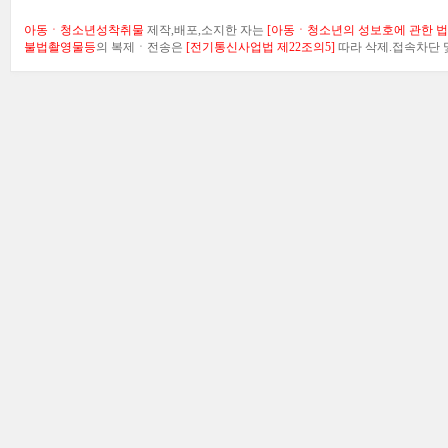
아동ㆍ청소년성착취물
제작,배포,소지한 자는
[아동ㆍ청소년의 성보호에 관한 법률
불법촬영물등
의 복제ㆍ전송은
[전기통신사업법 제22조의5]
따라 삭제.접속차단 및