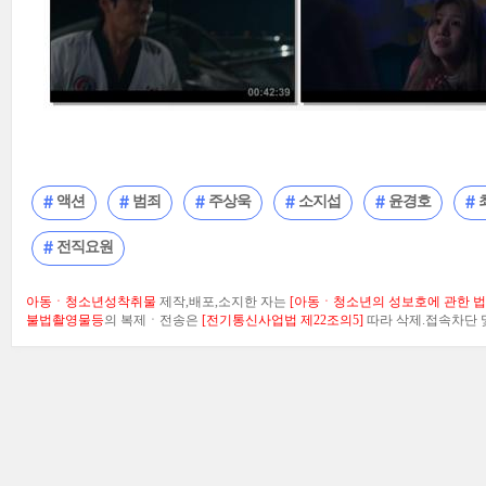
액션
범죄
주상욱
소지섭
윤경호
전직요원
아동ㆍ청소년성착취물
제작,배포,소지한 자는
[아동ㆍ청소년의 성보호에 관한 법률
불법촬영물등
의 복제ㆍ전송은
[전기통신사업법 제22조의5]
따라 삭제.접속차단 및