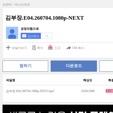
드라마 > 미니시리즈
김부장.E04.260704.1080p-NEXT
긍정의힘으로
14
친구추가
파일더보기
쪽지
신고
URL복사
찜하기
다운로드
파일명
해상도
화
김부장.E04.260704.1080p-NEXT.mp4
1920x1080