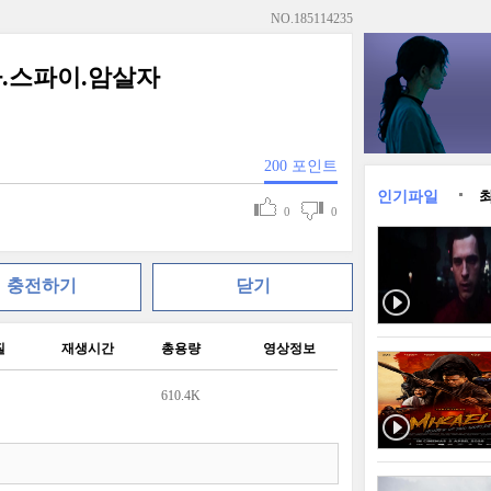
NO.
185114235
：목사.스파이.암살자
200
포인트
인기파일
0
0
충전하기
닫기
질
재생시간
총용량
영상정보
610.4K