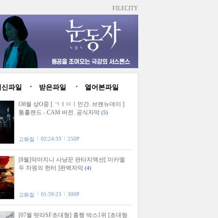
FILECITY
최신파일
받은파일
열어본파일
O8월 상O중 [ ㄱㅓㅁㅣ인간. 브랜뉴데이 ]
톰홀랜드 - CAM 버전. 공식자막
(5)
02:24:33
250P
고화질
[8월]악마지니 사냥꾼 판타지액션[ 미카엘
두 차원의 헌터 ]완벽자막
(4)
01:59:23
300P
고화질
[07월 떳따SF초대형] 흥행 박스1위 [초대형