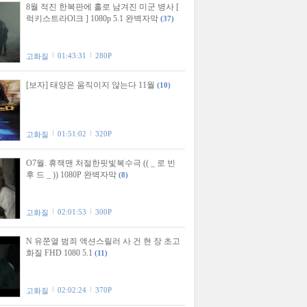
8월 적진 한복판에 홀로 남겨진 미군 병사 [
럭키스트라Ol크 ] 1080p 5.1 완벽자막
(37)
01:43:31
280P
고화질
[보자] 태양은 움직이지 않는다 11월
(10)
01:51:02
320P
고화질
O7월. 휴잭맨 처절한핏빛복수극 (( _ 로 빈
후 드 _ )) 1080P 완벽자막
(8)
02:01:53
300P
고화질
N 유쭌열 범죄 액션스릴러 사 건 현 장 초고
화질 FHD 1080 5.1
(11)
02:02:24
370P
고화질