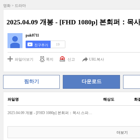
영화 > 드라마
2025.04.09 개봉 - [FHD 1080p] 본회퍼
pak0711
19
친구추가
파일더보기
쪽지
신고
URL복사
찜하기
다운로드
파일명
해상도
화
2025.04.09 개봉 - [FHD 1080p] 본회퍼：목사.스파이.암살자-드라마.jpg
더보기