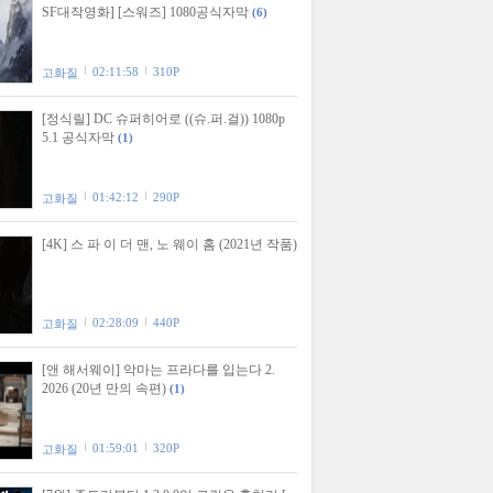
SF대작영화] [스워즈] 1080공식자막
(6)
02:11:58
310P
고화질
[정식릴] DC 슈퍼히어로 ((슈.퍼.걸)) 1080p
5.1 공식자막
(1)
01:42:12
290P
고화질
[4K] 스 파 이 더 맨, 노 웨이 홈 (2021년 작품)
02:28:09
440P
고화질
[앤 해서웨이] 악마는 프라다를 입는다 2.
2026 (20년 만의 속편)
(1)
01:59:01
320P
고화질