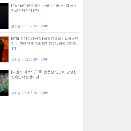
[7월] 돌아온 전설의 무술가 ( 종 ㅅr 엽 문 2 )
한글자체자막
(29)
01:37:35
290P
고화질
[07월 초대형SF신작] 상당한영화 [ 잃어버린
검 ] [ 지렷다 악마와의전쟁 ] 1080공식자막
(2)
02:22:29
330P
고화질
[디엠지 리로드]FHD 판문점 인근에 발생한
잔혹연쇄살인사건
01:15:18
280P
고화질