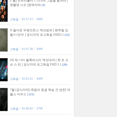
[7월] 존트라볼타 1.3.0.0억 그림을 훔쳐라 [
젠틀맨 시프 ]완벽자막
(3)
01:37:15
290P
고화질
N 돌아온 두웨인존스 액션범죄 [ 쎈투럴 잉
텔ㄹ1전쑤 ] 공식자막 초고화질 FHD5.1
(12)
01:47:38
300P
고화질
O6.제ㅇI미 블록버스터 액션대작 [ 핫 트 오
브 스 턴 ] 공식자막 초고화질 FHD 5.1
(26)
02:05:25
340P
고화질
7월 [공식자막] 죽음의 동굴 목숨 건 생존[ 데
블스 마우스 ]
(51)
01:40:02
270P
고화질