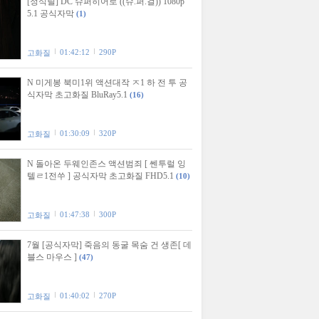
[정식릴] DC 슈퍼히어로 ((슈.퍼.걸)) 1080p
5.1 공식자막
(1)
01:42:12
290P
고화질
N 미게봉 북미1위 액션대작 ㅈ1 하 전 투 공
식자막 초고화질 BluRay5.1
(16)
01:30:09
320P
고화질
N 돌아온 두웨인존스 액션범죄 [ 쎈투럴 잉
텔ㄹ1전쑤 ] 공식자막 초고화질 FHD5.1
(10)
01:47:38
300P
고화질
7월 [공식자막] 죽음의 동굴 목숨 건 생존[ 데
블스 마우스 ]
(47)
01:40:02
270P
고화질