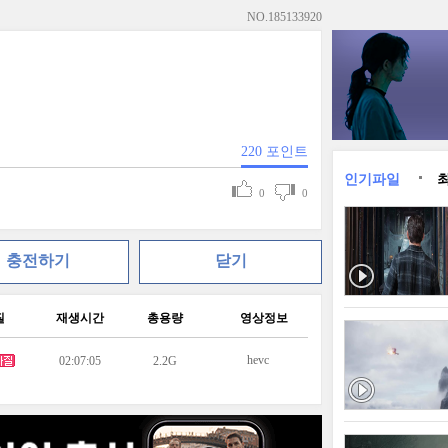
NO.
185133920
220
포인트
인기파일
0
0
충전하기
닫기
질
재생시간
총용량
영상정보
hevc
02:07:05
2.2G