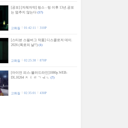
[공포] [자체자막] 링스 - 링 이후 13년.공포
는 멈추지 않는다
(57)
01:42:11
310P
고화질
[스티븐 스필버그 작품] 디스클로저 데이.
2026 (폭로의 날!!)
(1)
02:25:38
870P
고화질
[아이언 피스-블러드라인]1080p.WEB-
DL.H264 ㅊ ㅓ ㄹ ㄱ ㅝ ㄴ
(7)
02:35:01
430P
고화질