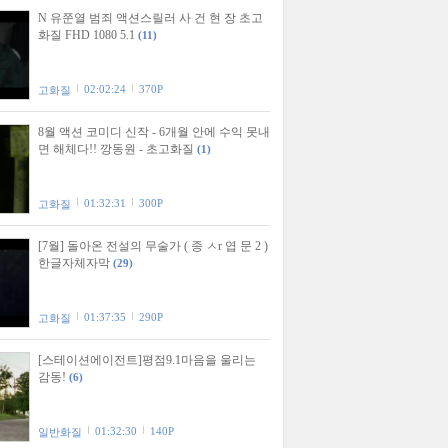
N 유쭌열 범죄 액션스릴러 사 건 현 장 초고
화질 FHD 1080 5.1
(11)
02:02:24
370P
고화질
8월 액션 코미디 신작 - 6개월 안에 수익 못내
면 해체다!! 깡동원 - 초고화질
(1)
01:32:31
300P
고화질
[7월] 돌아온 전설의 무술가 ( 종 ㅅr 엽 문 2 )
한글자체자막
(29)
01:37:35
290P
고화질
[스테이션에이전트]평점9.1마음을 울리는
감동!
(6)
01:32:30
140P
일반화질