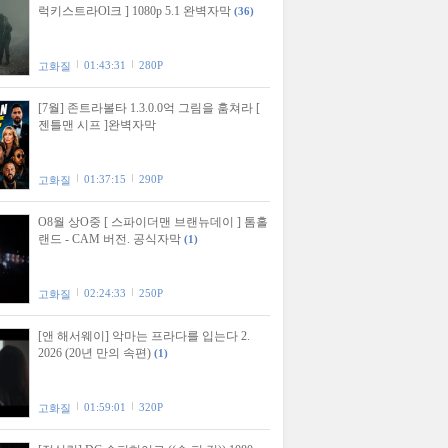
럭키스트라Ol크 ] 1080p 5.1 완벽자막
(36)
01:43:31
280P
고화질
[7월] 존트라볼타 1.3.0.0억 그림을 훔쳐라 [
젠틀맨 시프 ]완벽자막
01:37:15
290P
고화질
O8월 상O중 [ 스파이더맨 브랜뉴데이 ] 톰홀
랜드 - CAM 버전. 공식자막
(1)
02:24:33
250P
고화질
[앤 해서웨이] 악마는 프라다를 입는다 2.
2026 (20년 만의 속편)
(1)
01:59:01
320P
고화질