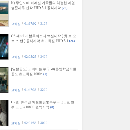
N) 무인도에 버려진 가족들의 처절한 리얼
생존사투 신작 FHD 5.1 공식자막
(25)
01:37:02
310P
고화질
O6.제ㅇI미 블록버스터 액션대작 [ 핫 트 오
브 스 턴 ] 공식자막 초고화질 FHD 5.1
(26)
02:05:25
340P
고화질
[일본공포]그 아이는 누구 -여름방학끔찍한
공포 초고화질 1080p
(1)
01:47:33
320P
고화질
O7월. 휴잭맨 처절한핏빛복수극 (( _ 로 빈
후 드 _ )) 1080P 완벽자막
(8)
02:01:53
300P
고화질