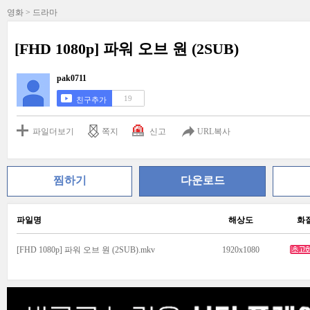
영화 > 드라마
[FHD 1080p] 파워 오브 원 (2SUB)
pak0711
19
친구추가
파일더보기
쪽지
신고
URL복사
찜하기
다운로드
파일명
해상도
화
[FHD 1080p] 파워 오브 원 (2SUB).mkv
1920x1080