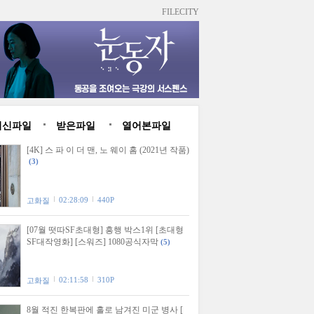
FILECITY
최신파일
받은파일
열어본파일
[4K] 스 파 이 더 맨, 노 웨이 홈 (2021년 작품)
(3)
02:28:09
440P
고화질
[07월 떳따SF초대형] 흥행 박스1위 [초대형
SF대작영화] [스워즈] 1080공식자막
(5)
02:11:58
310P
고화질
8월 적진 한복판에 홀로 남겨진 미군 병사 [