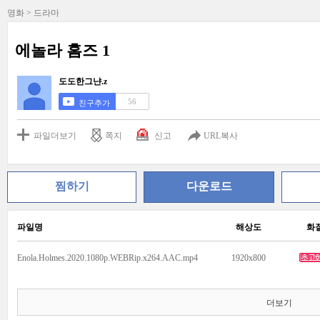
영화 > 드라마
에놀라 홈즈 1
도도한그냔.z
56
친구추가
파일더보기
쪽지
신고
URL복사
찜하기
다운로드
파일명
해상도
화
Enola.Holmes.2020.1080p.WEBRip.x264.AAC.mp4
1920x800
더보기